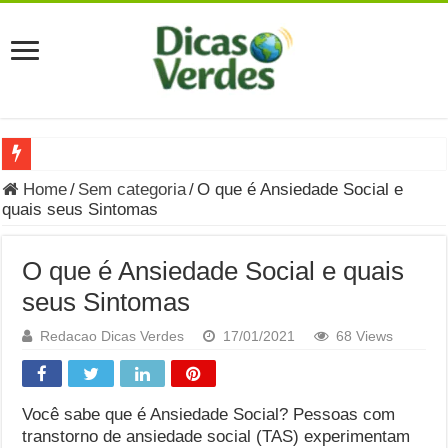
Grávida Pode Comer Pastrami? Saiba Quando o Consumo é S
Home
/
Sem categoria
/
O que é Ansiedade Social e
quais seus Sintomas
8 Bebidas saudáveis e ricas em eletrólitos: quais são e quand
Você sabe o que é uma Economia Circular?
O que é Ansiedade Social e quais
Carta Psicografada de Isabella Nardoni : O que Diz a Mensa
seus Sintomas
Grávida pode comer picles e alimentos em conserva durante 
Redacao Dicas Verdes
17/01/2021
68 Views
Grávida pode comer Ceviche? Entenda os riscos na gravidez
Carta Psicografada João Hélio: Revelação, Paz e a Lei do Car
Você sabe que é Ansiedade Social? Pessoas com
transtorno de ansiedade social (TAS) experimentam
Carta Psicografada de Eduardo Campos