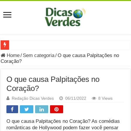
Grávida Pode Comer Pastrami? Saiba Quando o Consumo é S
Home
/
Sem categoria
/
O que causa Palpitações no
Coração?
8 Bebidas saudáveis e ricas em eletrólitos: quais são e quand
Você sabe o que é uma Economia Circular?
O que causa Palpitações no
Carta Psicografada de Isabella Nardoni : O que Diz a Mensa
Coração?
Grávida pode comer picles e alimentos em conserva durante 
Redação Dicas Verdes
06/11/2022
8 Views
Grávida pode comer Ceviche? Entenda os riscos na gravidez
Carta Psicografada João Hélio: Revelação, Paz e a Lei do Car
O que causa Palpitações no Coração? As comédias
românticas de Hollywood podem fazer você pensar
Carta Psicografada de Eduardo Campos