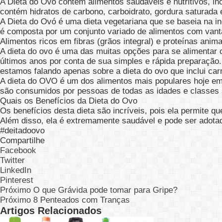
A Dieta do Ovo contém alimentos saudáveis e nutritivos, inc
contém hidratos de carbono, carboidrato, gordura saturada 
A Dieta do Ovó é uma dieta vegetariana que se baseia na ing
é composta por um conjunto variado de alimentos com vant
Alimentos ricos em fibras (grãos integral) e proteínas anima
A dieta do ovo é uma das muitas opções para se alimentar 
últimos anos por conta de sua simples e rápida preparação. 
estamos falando apenas sobre a dieta do ovo que inclui carn
A dieta do OVO é um dos alimentos mais populares hoje em 
são consumidos por pessoas de todas as idades e classes 
Quais os Benefícios da Dieta do Ovo
Os benefícios desta dieta são incríveis, pois ela permite 
Além disso, ela é extremamente saudável e pode ser adota
#deitadoovo
Compartilhe
Facebook
Twitter
LinkedIn
Pinterest
Próximo
O que Grávida pode tomar para Gripe?
Próximo
8 Penteados com Tranças
Artigos Relacionados