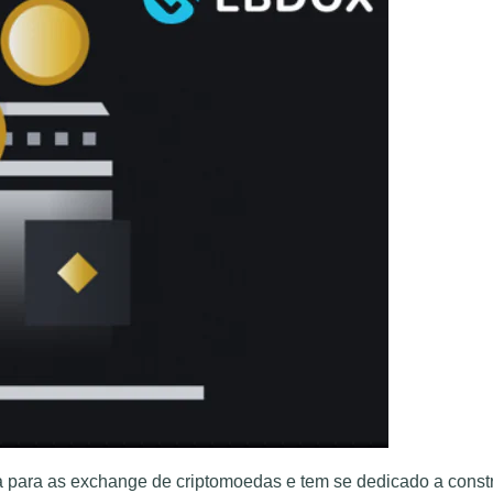
 para as exchange de criptomoedas e tem se dedicado a const