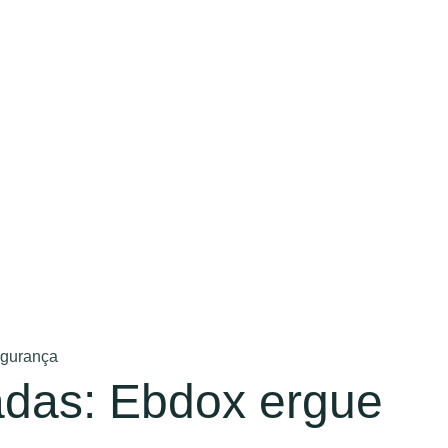
egurança
fadas: Ebdox ergue