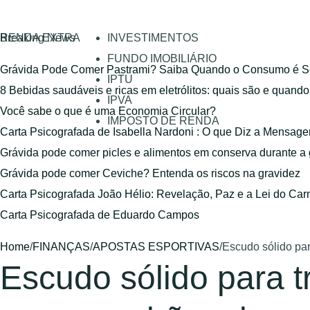
RENDA EXTRA
Breaking News
INVESTIMENTOS
FUNDO IMOBILIÁRIO
Grávida Pode Comer Pastrami? Saiba Quando o Consumo é S
IPTU
8 Bebidas saudáveis e ricas em eletrólitos: quais são e quand
IPVA
Você sabe o que é uma Economia Circular?
IMPOSTO DE RENDA
Carta Psicografada de Isabella Nardoni : O que Diz a Mensa
Grávida pode comer picles e alimentos em conserva durante a
Grávida pode comer Ceviche? Entenda os riscos na gravidez
Carta Psicografada João Hélio: Revelação, Paz e a Lei do Car
Carta Psicografada de Eduardo Campos
Home
/
FINANÇAS
/
APOSTAS ESPORTIVAS
/
Escudo sólido pa
Escudo sólido para 