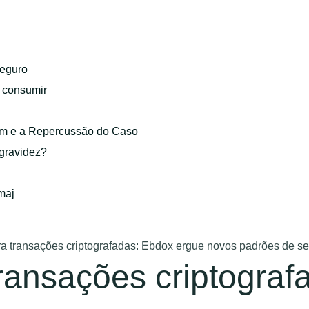
eguro
o consumir
gem e a Repercussão do Caso
 gravidez?
maj
ra transações criptografadas: Ebdox ergue novos padrões de s
transações criptogra