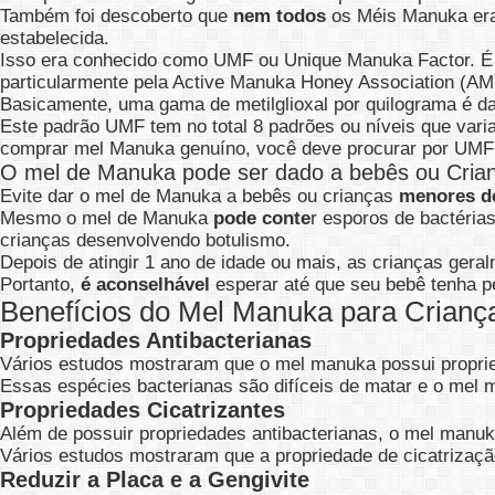
Também foi descoberto que
nem todos
os Méis Manuka eram
estabelecida.
Isso era conhecido como UMF ou Unique Manuka Factor. É u
particularmente pela Active Manuka Honey Association (A
Basicamente, uma gama de metilglioxal por quilograma é d
Este padrão UMF tem no total 8 padrões ou níveis que va
comprar mel Manuka genuíno, você deve procurar por UMF 
O mel de Manuka pode ser dado a bebês ou Cria
Evite dar o mel de Manuka a bebês ou crianças
menores d
Mesmo o mel de Manuka
pode conte
r esporos de bactéria
crianças desenvolvendo botulismo.
Depois de atingir 1 ano de idade ou mais, as crianças ge
Portanto,
é aconselhável
esperar até que seu bebê tenha p
Benefícios do Mel Manuka para Criança
Propriedades Antibacterianas
Vários estudos mostraram que o mel manuka possui propr
Essas espécies bacterianas são difíceis de matar e o mel m
Propriedades Cicatrizantes
Além de possuir propriedades antibacterianas, o mel manu
Vários estudos mostraram que a propriedade de cicatrizaç
Reduzir a Placa e a Gengivite