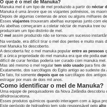
O que é o mel de Manuka?
Manuka mel é um tipo de mel produzido a partir do
néctar 
Manuka é uma árvore que os viajantes polinésios, os maor
Depois de algumas centenas de anos ou alguns milhares de
Esses
viajantes
trouxeram abelhas europeias junto com el
As abelhas começaram a coletar néctar de manuka tree ou 
produziram um tipo distinto de mel.
O
mel
assim produzido não se tornou um sucesso instantâ
Na verdade, era difícil tirar o mel dos pentes e muito mais d
mel Manuka foi descoberto.
A descoberta fez o mel manuka popular
entre as pessoas
q
E a única propriedade do mel manuka era que ele podia
cur
difícil de curar feridas poderia ser curado com manuka mel.
Mas até mesmo o mel regular
tem sido usado
para fins de 
Exatamente, dos sarcófagos do Egito antigo ao sudeste da 
De fato, foi somente
depois que os
sarcófagos dos antigos 
estragar por mais de dois mil anos.
Como identificar o mel de Manuka?
Uma equipe de pesquisadores da Nova Zelândia descobriu qu
dihidroxiacetona.
Esses produtos químicos quando interagem com a água pro
Este peróxido de hidrogênio tem sido responsável pelo
alto