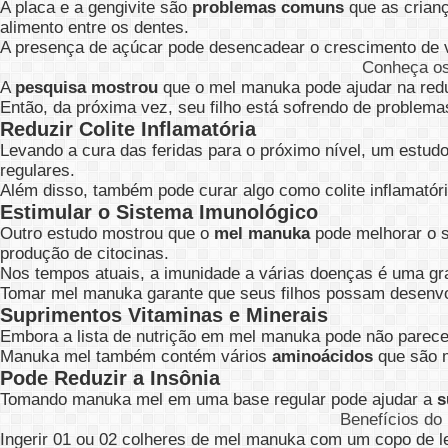
A placa e a gengivite são
problemas comuns
que as crian
alimento entre os dentes.
A presença de açúcar pode desencadear o crescimento de 
Conheça os
A
pesquisa mostrou
que o mel manuka pode ajudar na reduç
Então, da próxima vez, seu filho está sofrendo de problem
Reduzir Colite Inflamatória
Levando a cura das feridas para o próximo nível, um estud
regulares.
Além disso, também pode curar algo como colite inflamatória
Estimular o Sistema Imunológico
Outro estudo mostrou que o
mel manuka
pode melhorar o s
produção de citocinas.
Nos tempos atuais, a imunidade a várias doenças é uma gr
Tomar mel manuka garante que seus filhos possam desenvol
Suprimentos Vitaminas e Minerais
Embora a lista de nutrição em mel manuka pode não parecer
Manuka mel também contém vários
aminoácidos
que são m
Pode Reduzir a Insônia
Tomando manuka mel em uma base regular pode ajudar a
s
Benefícios do
Ingerir 01 ou 02 colheres de mel manuka com um copo de lei