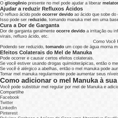
O
glicogênio
presente no mel pode ajudar a liberar
melato
Ajudar a reduzir Refluxos Ácidos
O refluxo ácido pode
ocorrer devido
ao ácido que sobe do 
Isso pode ser r
eduzido
, tomando manuka mel em uma base r
Cura a Dor de Garganta
Dor de garganta geralmente
ocorre devido
a irritação ou
in
virais, refluxo ácido, etc.
Como Você P
Podendo ser reduzido,
tomando
um copo de água morna mi
Efeitos Colaterais do Mel de Manuka
Pode ocorrer e causar certos efeitos colaterais.
Se você estiver usando drogas quimioterápicas, então o me
Se você é alérgico a abelhas, então o mel manuka pode aum
Tomar mel manuka regularmente pode aumentar seus níveis
Como adicionar o mel Manuka à su
Você pode substituir mel regular por mel de Manuka e adici
Compartilhe
Facebook
Twitter
LinkedIn
Pinterest