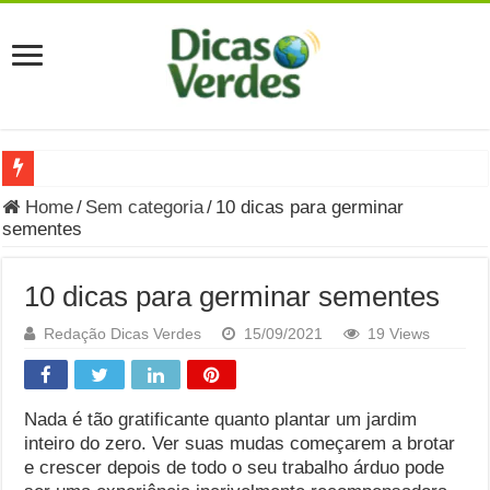
Grávida Pode Comer Pastrami? Saiba Quando o Consumo é S
Home
/
Sem categoria
/
10 dicas para germinar
sementes
8 Bebidas saudáveis e ricas em eletrólitos: quais são e quand
Você sabe o que é uma Economia Circular?
10 dicas para germinar sementes
Carta Psicografada de Isabella Nardoni : O que Diz a Mensa
Redação Dicas Verdes
15/09/2021
19 Views
Grávida pode comer picles e alimentos em conserva durante 
Grávida pode comer Ceviche? Entenda os riscos na gravidez
Nada é tão gratificante quanto plantar um jardim
Carta Psicografada João Hélio: Revelação, Paz e a Lei do Car
inteiro do zero. Ver suas mudas começarem a brotar
e crescer depois de todo o seu trabalho árduo pode
Carta Psicografada de Eduardo Campos