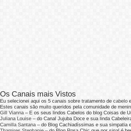
Os Canais mais Vistos
Eu selecionei aqui os 5 canais sobre tratamento de
cabelo
e
Estes canais são muito queridos pela comunidade de menin
Gill Vianna
– E os seus lindos Cabelos do blog Coisas de 
Juliana Louise
– do Canal Jujuba Doce e sua linda Cabeleir
Camilla Santana
– do Blog Cachiadíssimas e sua simpatia 
Thamires Stephanie
– do Blog Rosa Chic que por sinal é be