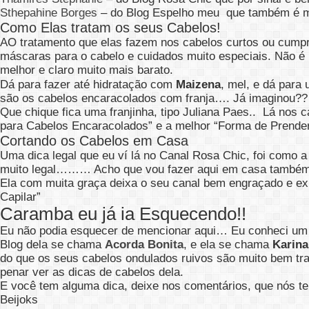
Sthepahine Borges
– do Blog Espelho meu que também é mu
Como Elas tratam os seus Cabelos!
AO tratamento que elas fazem nos cabelos curtos ou cumpr
máscaras para o cabelo e cuidados muito especiais. Não é
melhor e claro muito mais barato.
Dá para fazer até hidratação com
Maizena
, mel, e dá para
são os cabelos encaracolados com franja…. Já imaginou??
Que chique fica uma franjinha, tipo Juliana Paes.. Lá nos 
para Cabelos Encaracolados” e a melhor “Forma de Prende
Cortando os Cabelos em Casa
Uma dica legal que eu ví lá no Canal Rosa Chic, foi como 
muito legal……… Acho que vou fazer aqui em casa também,
Ela com muita graça deixa o seu canal bem engraçado e exp
Capilar”
Caramba eu já ia Esquecendo!!
Eu não podia esquecer de mencionar aqui… Eu conheci um 
Blog dela se chama
Acorda Bonita
, e ela se chama
Karina
do que os seus cabelos ondulados ruivos são muito bem tra
penar ver as dicas de cabelos dela.
E você tem alguma dica, deixe nos comentários, que nós t
Beijoks