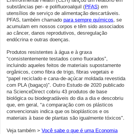
Environmental Health (CEH) lançou um relatório em
substâncias per- e polifluoroalquil (
PFAS
) em
utensílios de serviço de alimentação descartáveis.
PFAS, também chamado
para sempre químicos
, se
acumulam em nossos corpos e têm sido associados
ao câncer, danos reprodutivos, desregulação
endócrina e outras doenças.
Produtos resistentes à água e à graxa
“consistentemente testados como fluorados”,
incluindo aqueles feitos de materiais supostamente
orgânicos, como fibra de trigo, fibras vegetais e
“papel reciclado e cana-de-açúcar moldada revestida
com PLA (bagaço)”. Outro Estudo de 2020 publicado
na ScienceDirect cobriu 43 produtos de base
biológica ou biodegradáveis ​​do dia a dia e descobriu
que, em geral, “a comparação com os plásticos
convencionais indica que os bioplásticos e os
materiais à base de plantas são igualmente tóxicos”.
Veja também >
Você sabe o que é uma Economia