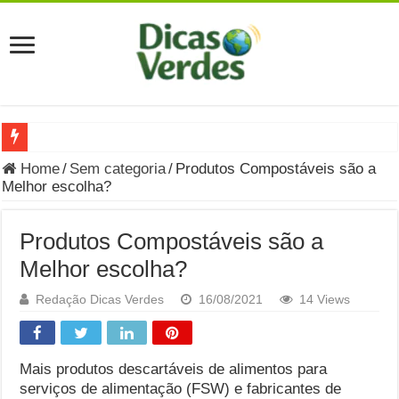
Grávida Pode Comer Pastrami? Saiba Quando o Consumo é S
Home
/
Sem categoria
/
Produtos Compostáveis ​​são a
Melhor escolha?
8 Bebidas saudáveis e ricas em eletrólitos: quais são e quand
Você sabe o que é uma Economia Circular?
Produtos Compostáveis ​​são a
Carta Psicografada de Isabella Nardoni : O que Diz a Mensa
Melhor escolha?
Grávida pode comer picles e alimentos em conserva durante 
Redação Dicas Verdes
16/08/2021
14 Views
Grávida pode comer Ceviche? Entenda os riscos na gravidez
Carta Psicografada João Hélio: Revelação, Paz e a Lei do Car
Mais produtos descartáveis ​​de alimentos para
serviços de alimentação (FSW) e fabricantes de
Carta Psicografada de Eduardo Campos