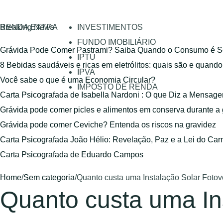
RENDA EXTRA
Breaking News
INVESTIMENTOS
FUNDO IMOBILIÁRIO
Grávida Pode Comer Pastrami? Saiba Quando o Consumo é S
IPTU
8 Bebidas saudáveis e ricas em eletrólitos: quais são e quand
IPVA
Você sabe o que é uma Economia Circular?
IMPOSTO DE RENDA
Carta Psicografada de Isabella Nardoni : O que Diz a Mensa
Grávida pode comer picles e alimentos em conserva durante a
Grávida pode comer Ceviche? Entenda os riscos na gravidez
Carta Psicografada João Hélio: Revelação, Paz e a Lei do Car
Carta Psicografada de Eduardo Campos
Home
/
Sem categoria
/
Quanto custa uma Instalação Solar Fotov
Quanto custa uma Ins