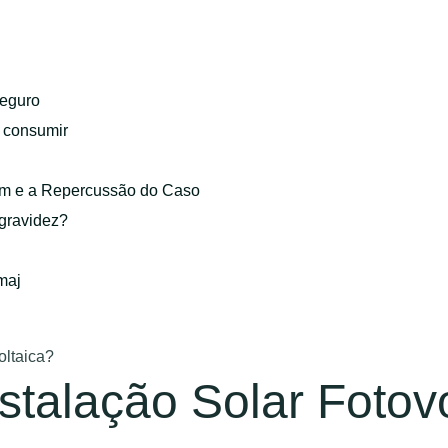
eguro
o consumir
gem e a Repercussão do Caso
 gravidez?
maj
oltaica?
talação Solar Fotovo