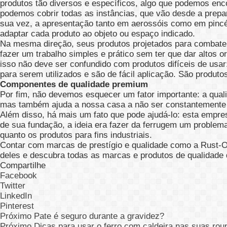
produtos tão diversos e específicos, algo que podemos enc
podemos cobrir todas as instâncias, que vão desde a prepa
sua vez, a apresentação tanto em aerossóis como em pincéis
adaptar cada produto ao objeto ou espaço indicado.
Na mesma direção, seus produtos projetados para combater
fazer um trabalho simples e prático sem ter que dar altos 
isso não deve ser confundido com produtos difíceis de usar
para serem utilizados e são de fácil aplicação. São produt
Componentes de qualidade premium
Por fim, não devemos esquecer um fator importante: a quali
mas também ajuda a nossa casa a não ser constantemente 
Além disso, há mais um fato que pode ajudá-lo: esta empres
de sua fundação, a ideia era fazer da ferrugem um problem
quanto os produtos para fins industriais.
Contar com marcas de prestígio e qualidade como a Rust-Ol
deles e descubra todas as marcas e produtos de qualidade 
Compartilhe
Facebook
Twitter
LinkedIn
Pinterest
Próximo
Pate é seguro durante a gravidez?
Próximo
Dicas para usar o ferro com caldeira nas suas roup