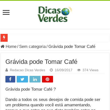
Grávida Pode Comer Pastrami? Saiba Quando o Consumo é S
Home
/
Sem categoria
/
Grávida pode Tomar Café
8 Bebidas saudáveis e ricas em eletrólitos: quais são e quand
Grávida pode Tomar Café
Você sabe o que é uma Economia Circular?
Redacao Dicas Verdes
16/09/2017
374 Views
Carta Psicografada de Isabella Nardoni : O que Diz a Mensa
Grávida pode comer picles e alimentos em conserva durante 
Grávida pode Tomar Café ?
Grávida pode comer Ceviche? Entenda os riscos na gravidez
Carta Psicografada João Hélio: Revelação, Paz e a Lei do Car
Dando a todos os seus desejos de comida pode ser
um problema quando você está amamentando,
Carta Psicografada de Eduardo Campos