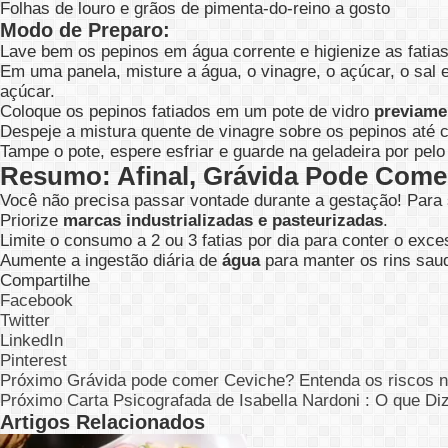
Folhas de louro e grãos de pimenta-do-reino a gosto
Modo de Preparo:
Lave bem os pepinos em água corrente e higienize as fatias
Em uma panela, misture a água, o vinagre, o açúcar, o sal 
açúcar.
Coloque os pepinos fatiados em um pote de vidro
previame
Despeje a mistura quente de vinagre sobre os pepinos até c
Tampe o pote, espere esfriar e guarde na geladeira por p
Resumo: Afinal, Grávida Pode Come
Você não precisa passar vontade durante a gestação! Para s
Priorize
marcas industrializadas e pasteurizadas
.
Limite o consumo a 2 ou 3 fatias por dia para conter o exce
Aumente a ingestão diária de
água
para manter os rins sau
Compartilhe
Facebook
Twitter
LinkedIn
Pinterest
Próximo
Grávida pode comer Ceviche? Entenda os riscos n
Próximo
Carta Psicografada de Isabella Nardoni : O que 
Artigos Relacionados