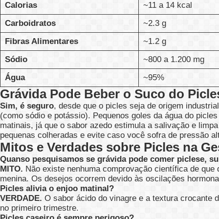
Calorias
~11 a 14 kcal
Carboidratos
~2.3 g
Fibras Alimentares
~1.2 g
Sódio
~800 a 1.200 mg
Água
~95%
Grávida Pode Beber o Suco do Picle
Sim, é seguro
, desde que o picles seja de origem industria
(como sódio e potássio). Pequenos goles da água do picles
matinais, já que o sabor azedo estimula a salivação e limp
pequenas colheradas e evite caso você sofra de pressão alt
Mitos e Verdades sobre Picles na G
Quanso pesquisamos se grávida pode comer piclese, su
MITO.
Não existe nenhuma comprovação científica de que d
menina. Os desejos ocorrem devido às oscilações hormonai
Picles alivia o enjoo matinal?
VERDADE.
O sabor ácido do vinagre e a textura crocante
no primeiro trimestre.
Picles caseiro é sempre perigoso?