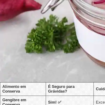
Alimento em
É Seguro para
Cuid
Conserva
Grávidas?
Gengibre em
Sim! ✅
Excel
Conserva