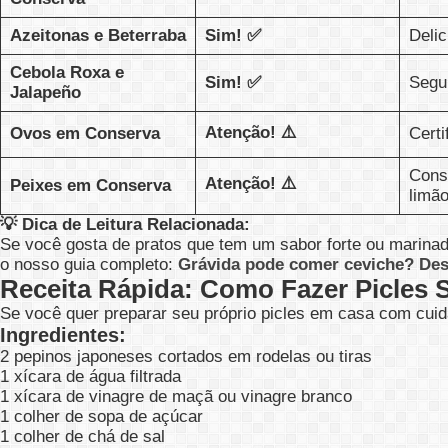
Azeitonas e Beterraba
Sim! ✅
Deli
Cebola Roxa e
Sim! ✅
Segu
Jalapeño
Atenção! ⚠️
Ovos em Conserva
Certi
Consu
Atenção! ⚠️
Peixes em Conserva
limão
💡 Dica de Leitura Relacionada:
Se você gosta de pratos que tem um sabor forte ou marina
o nosso guia completo:
Grávida pode comer ceviche? Des
Receita Rápida: Como Fazer Picles
Se você quer preparar seu próprio picles em casa com cuida
Ingredientes:
2 pepinos japoneses cortados em rodelas ou tiras
1 xícara de água filtrada
1 xícara de vinagre de maçã ou vinagre branco
1 colher de sopa de açúcar
1 colher de chá de sal