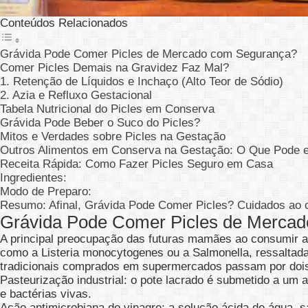
Conteúdos Relacionados
Grávida Pode Comer Picles de Mercado com Segurança?
Comer Picles Demais na Gravidez Faz Mal?
1. Retenção de Líquidos e Inchaço (Alto Teor de Sódio)
2. Azia e Refluxo Gestacional
Tabela Nutricional do Picles em Conserva
Grávida Pode Beber o Suco do Picles?
Mitos e Verdades sobre Picles na Gestação
Outros Alimentos em Conserva na Gestação: O Que Pode e
Receita Rápida: Como Fazer Picles Seguro em Casa
Ingredientes:
Modo de Preparo:
Resumo: Afinal, Grávida Pode Comer Picles? Cuidados ao
Grávida Pode Comer Picles de Merca
A principal preocupação das futuras mamães ao consumir a
como a Listeria monocytogenes ou a Salmonella, ressaltada
tradicionais comprados em supermercados passam por dois
Pasteurização industrial: o pote lacrado é submetido a um 
e bactérias vivas.
Ação antimicrobiana do vinagre: a solução ácida de água, s