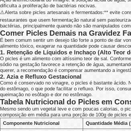
dificulta a proliferação de bactérias nocivas.
⚠️Alerta sobre picles artesanais e fermentados:** evite con
restaurantes que usem fermentação natural sem pasteurizaç
bactérias, principalmente quando não são manipulados co
Comer Picles Demais na Gravidez F
É bem comum sentir um desejo tão forte a ponto de dar von
alimento tóxico, exagerar na quantidade pode causar desco
1. Retenção de Líquidos e Inchaço (Alto Teor d
O picles é um alimento com altíssimo teor de sal. Confor
sódio na gestação favorece a retenção de água, aumentand
querer, a recomendação é compensar aumentando a ingestão 
2. Azia e Refluxo Gestacional
Como é conservado no vinagre, o picles é bastante ácido. N
do estômago, o que pode facilitar o refluxo. Por isso, con
queimação no esôfago e dor no estômago.
Tabela Nutricional do Picles em Con
Mesmo sendo um vegetal leve e com poucas calorias, o picl
composição em média para uma porção de 100g de picles 
Componente Nutricional
Quantidade Média (