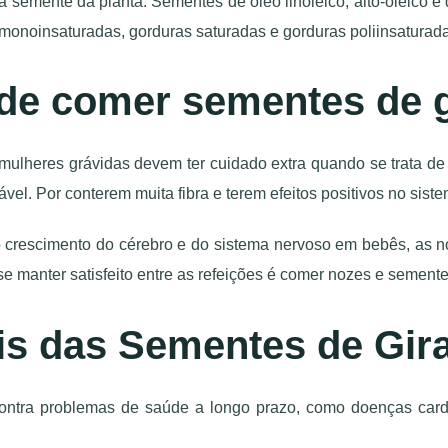
 semente da planta. Sementes de óleo linoleico, alto-oleico e d
s monoinsaturadas, gorduras saturadas e gorduras poliinsaturad
de comer sementes de g
 mulheres grávidas devem ter cuidado extra quando se trata de
ável. Por conterem muita fibra e terem efeitos positivos no sis
 crescimento do cérebro e do sistema nervoso em bebês, as n
 manter satisfeito entre as refeições é comer nozes e semen
is das Sementes de Gir
ontra problemas de saúde a longo prazo, como doenças cardí