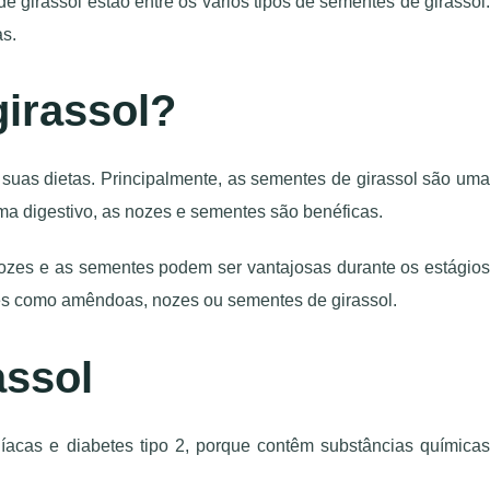
e girassol estão entre os vários tipos de sementes de girassol.
as.
irassol?
 suas dietas. Principalmente, as sementes de girassol são uma
tema digestivo, as nozes e sementes são benéficas.
ozes e as sementes podem ser vantajosas durante os estágios
tes como amêndoas, nozes ou sementes de girassol.
assol
acas e diabetes tipo 2, porque contêm substâncias químicas