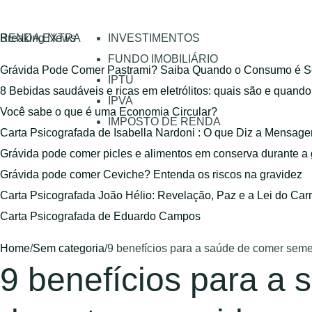
RENDA EXTRA
Breaking News
INVESTIMENTOS
FUNDO IMOBILIÁRIO
Grávida Pode Comer Pastrami? Saiba Quando o Consumo é S
IPTU
8 Bebidas saudáveis e ricas em eletrólitos: quais são e quand
IPVA
Você sabe o que é uma Economia Circular?
IMPOSTO DE RENDA
Carta Psicografada de Isabella Nardoni : O que Diz a Mensa
Grávida pode comer picles e alimentos em conserva durante a
Grávida pode comer Ceviche? Entenda os riscos na gravidez
Carta Psicografada João Hélio: Revelação, Paz e a Lei do Car
Carta Psicografada de Eduardo Campos
Home
/
Sem categoria
/
9 benefícios para a saúde de comer seme
9 benefícios para a