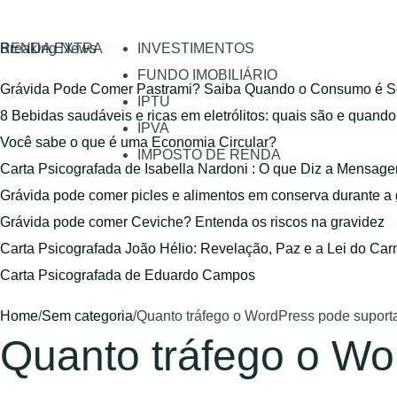
RENDA EXTRA
Breaking News
INVESTIMENTOS
FUNDO IMOBILIÁRIO
Grávida Pode Comer Pastrami? Saiba Quando o Consumo é S
IPTU
8 Bebidas saudáveis e ricas em eletrólitos: quais são e quand
IPVA
Você sabe o que é uma Economia Circular?
IMPOSTO DE RENDA
Carta Psicografada de Isabella Nardoni : O que Diz a Mensa
Grávida pode comer picles e alimentos em conserva durante a
Grávida pode comer Ceviche? Entenda os riscos na gravidez
Carta Psicografada João Hélio: Revelação, Paz e a Lei do Car
Carta Psicografada de Eduardo Campos
Home
/
Sem categoria
/
Quanto tráfego o WordPress pode suport
Quanto tráfego o Wo