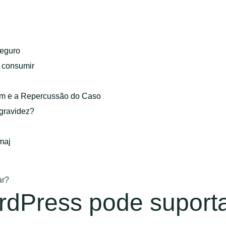
eguro
o consumir
gem e a Repercussão do Caso
 gravidez?
maj
ar?
rdPress pode suport