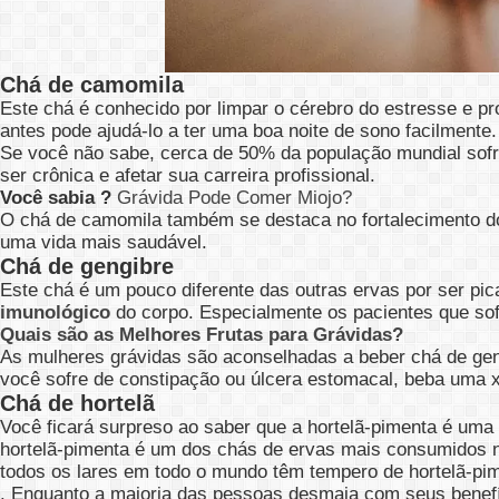
Chá de camomila
Este chá é conhecido por limpar o cérebro do estresse e 
antes pode ajudá-lo a ter uma boa noite de sono facilmente.
Se você não sabe, cerca de 50% da população mundial sof
ser crônica e afetar sua carreira profissional.
Você sabia ?
Grávida Pode Comer Miojo?
O chá de camomila também se destaca no fortalecimento do fí
uma vida mais saudável.
Chá de gengibre
Este chá é um pouco diferente das outras ervas por ser pi
imunológico
do corpo. Especialmente os pacientes que so
Quais são as Melhores Frutas para Grávidas?
As mulheres grávidas são aconselhadas a beber chá de gen
você sofre de constipação ou úlcera estomacal, beba uma 
Chá de hortelã
Você ficará surpreso ao saber que a hortelã-pimenta é uma
hortelã-pimenta é um dos chás de ervas mais consumidos
todos os lares em todo o mundo têm tempero de hortelã-pi
. Enquanto a maioria das pessoas desmaia com seus benefí