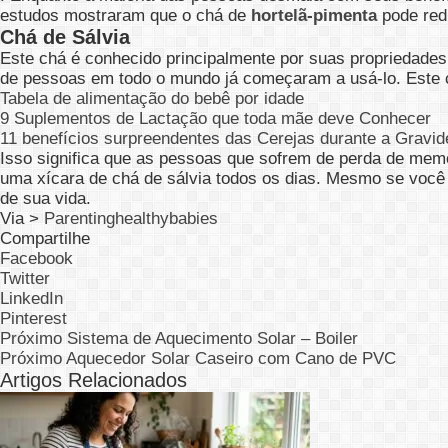
estudos mostraram que o chá de
hortelã-pimenta
pode red
Chá de Sálvia
Este chá é conhecido principalmente por suas propriedade
de pessoas em todo o mundo já começaram a usá-lo. Este c
Tabela de alimentação do bebê por idade
9 Suplementos de Lactação que toda mãe deve Conhecer
11 benefícios surpreendentes das Cerejas durante a Gravid
Isso significa que as pessoas que sofrem de perda de memó
uma xícara de chá de sálvia todos os dias. Mesmo se você 
de sua vida.
Via >
Parentinghealthybabies
Compartilhe
Facebook
Twitter
LinkedIn
Pinterest
Próximo
Sistema de Aquecimento Solar – Boiler
Próximo
Aquecedor Solar Caseiro com Cano de PVC
Artigos Relacionados