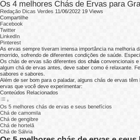
Os 4 melhores Chás de Ervas para Gra
Redação Dicas Verdes
11/06/2022
19 Views
Compartilhe
Facebook
Twitter
LinkedIn
Pinterest
As ervas sempre tiveram imensa importância na melhoria da
morrido, sofrendo de diferentes condições de saúde. Espec
Os chás de ervas são diferentes dos
chás
convencionais 
algum chá de ervas antes, deve saber como é relaxante. Fe
sabores e sabores.
Além de ser bom para o paladar, alguns chás de ervas têm
ervas que você deve experimentar:
Conteúdos Relacionados
Os 5 melhores chás de ervas e seus benefícios
Chá de camomila
Chá de gengibre
Chá de hortelã
Chá de Sálvia
Os 5 melhores chás de ervas e seus 