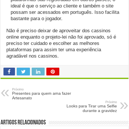
ideal é que o serviço ao cliente e também o site
possam ser acessados em português. Isso facilita
bastante para o jogador.
Não é preciso deixar de aproveitar dos cassinos
online enquanto o projeto-lei não foi aprovado, só é
preciso ter cuidado e escolher as melhores
plataformas para assim ter uma experiência
agradável nos cassinos.
Próximo
Presentes para quem ama fazer
Artesanato
Próximo
Looks para Tirar uma Selfie
durante a gravidez
Artigos Relacionados