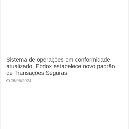
Sistema de operações em conformidade
atualizado, Ebdox estabelece novo padrão
de Transações Seguras
26/05/2024