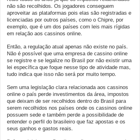
não são recolhidos. Os jogadores conseguem
aproveitar as plataformas pois elas são registradas e
licenciadas por outros países, como o Chipre, por
exemplo, que é um dos países com leis mais rígidas
em relação aos cassinos online.
Então, a regulação atual apenas não existe no país.
Não é possível que uma empresa de cassino online
se registre e se legalize no Brasil por não existir uma
lei específica que foque nesse tipo de atividade mas,
tudo indica que isso não será por muito tempo.
Sem uma legislação clara relacionada aos cassinos
online o país perde investimentos da área, impostos
que deixam de ser recolhidos dentro do Brasil para
serem recolhidos nos países onde os cassinos online
possuem sede e também perde a possibilidade de
entender o perfil do brasileiro que faz apostas e os
seus ganhos e gastos reais.