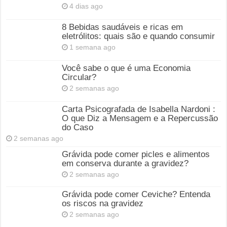
4 dias ago
8 Bebidas saudáveis e ricas em
eletrólitos: quais são e quando consumir
1 semana ago
Você sabe o que é uma Economia
Circular?
2 semanas ago
Carta Psicografada de Isabella Nardoni :
O que Diz a Mensagem e a Repercussão
do Caso
2 semanas ago
Grávida pode comer picles e alimentos
em conserva durante a gravidez?
2 semanas ago
Grávida pode comer Ceviche? Entenda
os riscos na gravidez
2 semanas ago