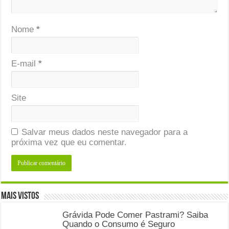
Nome
*
E-mail
*
Site
Salvar meus dados neste navegador para a
próxima vez que eu comentar.
Mais Vistos
Grávida Pode Comer Pastrami? Saiba
Quando o Consumo é Seguro