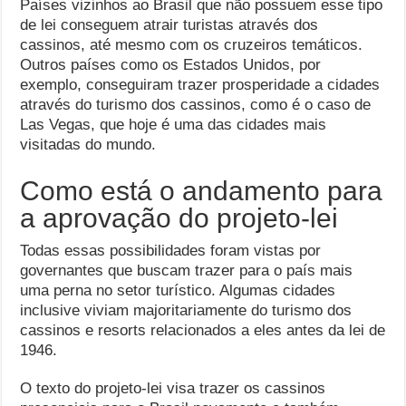
Países vizinhos ao Brasil que não possuem esse tipo
de lei conseguem atrair turistas através dos
cassinos, até mesmo com os cruzeiros temáticos.
Outros países como os Estados Unidos, por
exemplo, conseguiram trazer prosperidade a cidades
através do turismo dos cassinos, como é o caso de
Las Vegas, que hoje é uma das cidades mais
visitadas do mundo.
Como está o andamento para
a aprovação do projeto-lei
Todas essas possibilidades foram vistas por
governantes que buscam trazer para o país mais
uma perna no setor turístico. Algumas cidades
inclusive viviam majoritariamente do turismo dos
cassinos e resorts relacionados a eles antes da lei de
1946.
O texto do projeto-lei visa trazer os cassinos