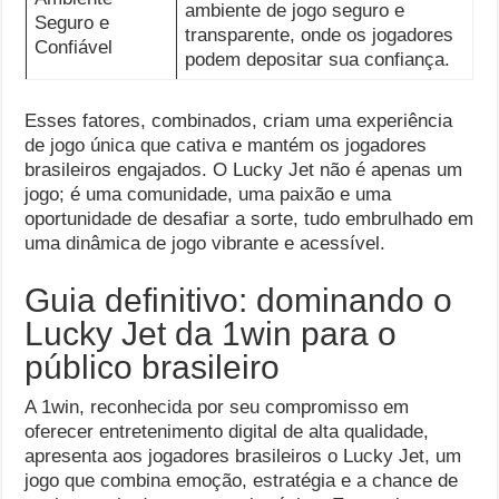
ambiente de jogo seguro e
Seguro e
transparente, onde os jogadores
Confiável
podem depositar sua confiança.
Esses fatores, combinados, criam uma experiência
de jogo única que cativa e mantém os jogadores
brasileiros engajados. O Lucky Jet não é apenas um
jogo; é uma comunidade, uma paixão e uma
oportunidade de desafiar a sorte, tudo embrulhado em
uma dinâmica de jogo vibrante e acessível.
Guia definitivo: dominando o
Lucky Jet da 1win para o
público brasileiro
A 1win, reconhecida por seu compromisso em
oferecer entretenimento digital de alta qualidade,
apresenta aos jogadores brasileiros o Lucky Jet, um
jogo que combina emoção, estratégia e a chance de