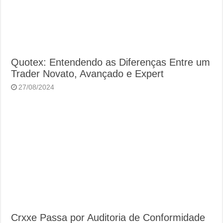
Quotex: Entendendo as Diferenças Entre um
Trader Novato, Avançado e Expert
27/08/2024
Crxxe Passa por Auditoria de Conformidade