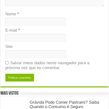
Nome
*
E-mail
*
Site
Salvar meus dados neste navegador para a
próxima vez que eu comentar.
Mais Vistos
Grávida Pode Comer Pastrami? Saiba
Quando o Consumo é Seguro