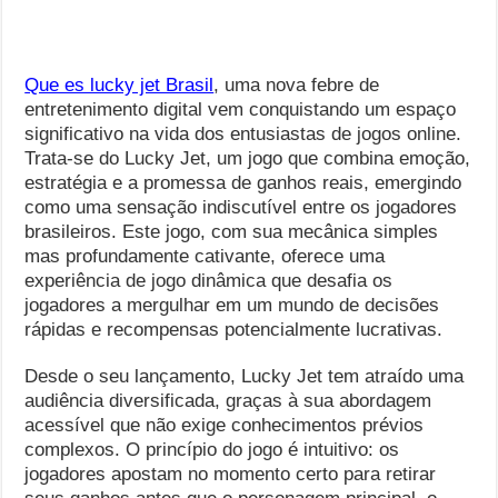
Que es lucky jet Brasil
, uma nova febre de
entretenimento digital vem conquistando um espaço
significativo na vida dos entusiastas de jogos online.
Trata-se do Lucky Jet, um jogo que combina emoção,
estratégia e a promessa de ganhos reais, emergindo
como uma sensação indiscutível entre os jogadores
brasileiros. Este jogo, com sua mecânica simples
mas profundamente cativante, oferece uma
experiência de jogo dinâmica que desafia os
jogadores a mergulhar em um mundo de decisões
rápidas e recompensas potencialmente lucrativas.
Desde o seu lançamento, Lucky Jet tem atraído uma
audiência diversificada, graças à sua abordagem
acessível que não exige conhecimentos prévios
complexos. O princípio do jogo é intuitivo: os
jogadores apostam no momento certo para retirar