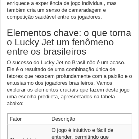
enriquece a experiência de jogo individual, mas
também cria um senso de camaradagem e
competição saudável entre os jogadores.
Elementos chave: o que torna
o Lucky Jet um fenômeno
entre os brasileiros
O sucesso do Lucky Jet no Brasil não é um acaso.
Ele é o resultado de uma combinação única de
fatores que ressoam profundamente com a paixão e o
entusiasmo dos jogadores brasileiros. Vamos
explorar os elementos cruciais que fazem deste jogo
uma escolha predileta, apresentados na tabela
abaixo:
Fator
Descrição
O jogo é intuitivo e fácil de
entender, permitindo que