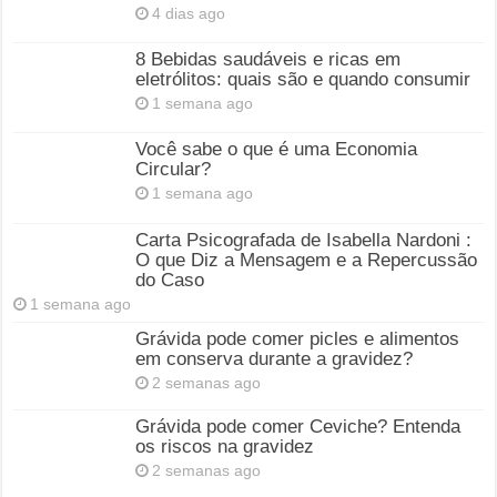
4 dias ago
8 Bebidas saudáveis e ricas em
eletrólitos: quais são e quando consumir
1 semana ago
Você sabe o que é uma Economia
Circular?
1 semana ago
Carta Psicografada de Isabella Nardoni :
O que Diz a Mensagem e a Repercussão
do Caso
1 semana ago
Grávida pode comer picles e alimentos
em conserva durante a gravidez?
2 semanas ago
Grávida pode comer Ceviche? Entenda
os riscos na gravidez
2 semanas ago