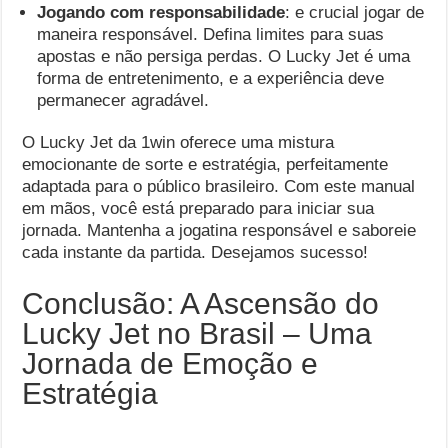
Jogando com responsabilidade
: e crucial jogar de
maneira responsável. Defina limites para suas
apostas e não persiga perdas. O Lucky Jet é uma
forma de entretenimento, e a experiência deve
permanecer agradável.
O Lucky Jet da 1win oferece uma mistura
emocionante de sorte e estratégia, perfeitamente
adaptada para o público brasileiro. Com este manual
em mãos, você está preparado para iniciar sua
jornada. Mantenha a jogatina responsável e saboreie
cada instante da partida. Desejamos sucesso!
Conclusão: A Ascensão do
Lucky Jet no Brasil – Uma
Jornada de Emoção e
Estratégia