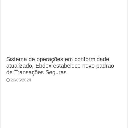
Sistema de operações em conformidade
atualizado, Ebdox estabelece novo padrão
de Transações Seguras
26/05/2024