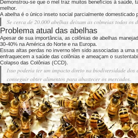
Demonstrou-se que o mel traz muitos benefícios à saúde, ta
melhor.
A abelha é o único inseto social parcialmente domesticado
Se cerca de 20.000 abelhas deixam as colmeias todos os d
Problema atual das abelhas
Apesar de sua importância, as colônias de abelhas manejad
30-40% na América do Norte e na Europa.
Essas altas perdas no inverno têm sido associadas a uma sé
enfraquecem a saúde das colônias e ameaçam o
sustentabi
Colapso das Colônias (CCD).
Isso poderia ter um impacto direto na biodiversidade dos 
conseguir obter alimentos para abastecer os mercados.