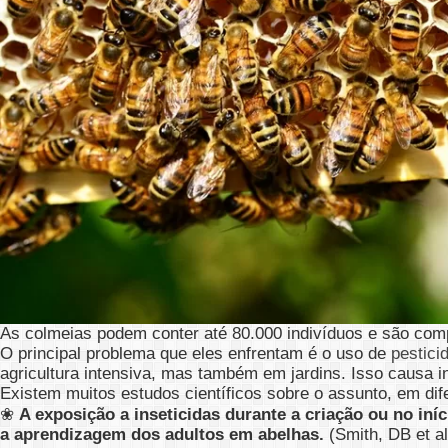
As colmeias podem conter até 80.000 indivíduos e são comp
O principal problema que eles enfrentam é o uso de
pestici
agricultura intensiva, mas também em jardins. Isso causa 
Existem muitos estudos científicos sobre o assunto, em dif
❀
A exposição a inseticidas durante a criação ou no in
a aprendizagem dos adultos em abelhas.
(Smith, DB et al