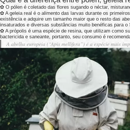
✿ O pólen é coletado das flores sugando o néctar, misturan
✿ A geleia real é o alimento das larvas durante os primeir
existência e adquire um tamanho maior que o resto das abelh
insaturados e diversas substâncias muito benéficas para o
✿ A própolis é uma espécie de resina, que utilizam como s
bactericida e saneante, portanto, seu consumo é recomend
A abelha europeia (“Apis mellifera”) é a espécie mais imp