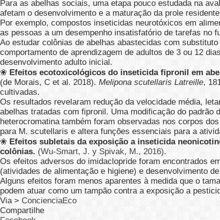
Para as abelhas sociais, uma etapa pouco estudada na aval
afetam o desenvolvimento e a maturação da prole residente
Por exemplo, compostos inseticidas neurotóxicos em alime
as pessoas a um desempenho insatisfatório de tarefas no fu
Ao estudar colônias de abelhas abastecidas com substituto
comportamento de aprendizagem de adultos de 3 ou 12 dias 
desenvolvimento adulto inicial.
❀
Efeitos ecotoxicológicos do inseticida fipronil em abe
(de Morais, C et al. 2018).
Melipona scutellaris Latreille
, 18
cultivadas.
Os resultados revelaram redução da velocidade média, letar
abelhas tratadas com fipronil. Uma modificação do padrão 
heterocromatina também foram observadas nos corpos dos f
para M. scutellaris e altera funções essenciais para a ativ
❀
Efeitos subletais da exposição a inseticida neonicotin
colônias.
(Wu-Smart, J. y Spivak, M., 2016).
Os efeitos adversos do imidaclopride foram encontrados em 
(atividades de alimentação e higiene) e desenvolvimento de
Alguns efeitos foram menos aparentes à medida que o tama
podem atuar como um tampão contra a exposição a pestici
Via >
ConcienciaEco
Compartilhe