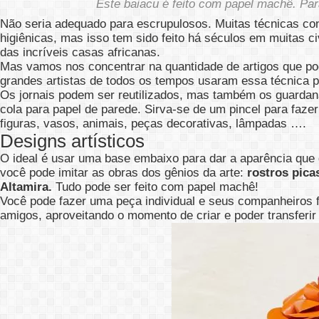
Este baiacu é feito com papel machê. Par
Não seria adequado para escrupulosos. Muitas técnicas co
higiênicas, mas isso tem sido feito há séculos em muitas c
das incríveis casas africanas.
Mas vamos nos concentrar na quantidade de artigos que pod
grandes artistas de todos os tempos usaram essa técnica pa
Os jornais podem ser reutilizados, mas também os guarda
cola para papel de parede. Sirva-se de um pincel para fazer
figuras, vasos, animais, peças decorativas, lâmpadas …
.
Designs artísticos
O ideal é usar uma base embaixo para dar a aparência que
você pode imitar as obras dos gênios da arte:
rostros pica
Altamira.
Tudo pode ser feito com papel machê!
Você pode fazer uma peça individual e seus companheiros f
amigos, aproveitando o momento de criar e poder transferir