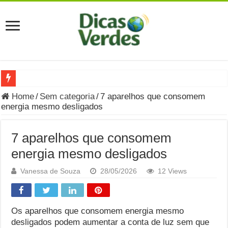
Grávida Pode Comer Pastrami? Saiba Quando o Consumo é S
Home
/
Sem categoria
/
7 aparelhos que consomem
energia mesmo desligados
8 Bebidas saudáveis e ricas em eletrólitos: quais são e quand
Você sabe o que é uma Economia Circular?
7 aparelhos que consomem
Carta Psicografada de Isabella Nardoni : O que Diz a Mensa
energia mesmo desligados
Grávida pode comer picles e alimentos em conserva durante 
Vanessa de Souza
28/05/2026
12 Views
Grávida pode comer Ceviche? Entenda os riscos na gravidez
Carta Psicografada João Hélio: Revelação, Paz e a Lei do Car
Os aparelhos que consomem energia mesmo
desligados podem aumentar a conta de luz sem que
Carta Psicografada de Eduardo Campos