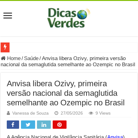
Grávida Pode Comer Pastrami? Saiba Quando o Consumo é S
Home
/
Saúde
/
Anvisa libera Ozivy, primeira versão
nacional da semaglutida semelhante ao Ozempic no Brasil
8 Bebidas saudáveis e ricas em eletrólitos: quais são e quand
Você sabe o que é uma Economia Circular?
Anvisa libera Ozivy, primeira
Carta Psicografada de Isabella Nardoni : O que Diz a Mensa
versão nacional da semaglutida
semelhante ao Ozempic no Brasil
Grávida pode comer picles e alimentos em conserva durante 
Grávida pode comer Ceviche? Entenda os riscos na gravidez
Vanessa de Souza
27/05/2026
9 Views
Carta Psicografada João Hélio: Revelação, Paz e a Lei do Car
Carta Psicografada de Eduardo Campos
A Agência Nacional de Vigilância Sanitária (
Anvisa
)