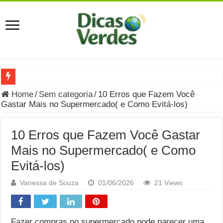
Grávida Pode Comer Pastrami? Saiba Quando o Consumo é S
Home
/
Sem categoria
/
10 Erros que Fazem Você
Gastar Mais no Supermercado( e Como Evitá-los)
8 Bebidas saudáveis e ricas em eletrólitos: quais são e quand
Você sabe o que é uma Economia Circular?
10 Erros que Fazem Você Gastar
Carta Psicografada de Isabella Nardoni : O que Diz a Mensa
Mais no Supermercado( e Como
Evitá-los)
Grávida pode comer picles e alimentos em conserva durante 
Grávida pode comer Ceviche? Entenda os riscos na gravidez
Vanessa de Souza
01/06/2026
21 Views
Carta Psicografada João Hélio: Revelação, Paz e a Lei do Car
Carta Psicografada de Eduardo Campos
Fazer compras no supermercado pode parecer uma