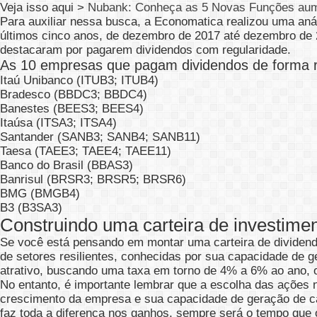
Veja isso aqui >
Nubank: Conheça as 5 Novas Funções aume
Para auxiliar nessa busca, a Economatica realizou uma an
últimos cinco anos, de dezembro de 2017 até dezembro de 
destacaram por pagarem dividendos com regularidade.
As 10 empresas que pagam dividendos de forma r
Itaú Unibanco (ITUB3; ITUB4)
Bradesco (BBDC3; BBDC4)
Banestes (BEES3; BEES4)
Itaúsa (ITSA3; ITSA4)
Santander (SANB3; SANB4; SANB11)
Taesa (TAEE3; TAEE4; TAEE11)
Banco do Brasil (BBAS3)
Banrisul (BRSR3; BRSR5; BRSR6)
BMG (BMGB4)
B3 (B3SA3)
Construindo uma carteira de investimen
Se você está pensando em montar uma carteira de dividendo
de setores resilientes, conhecidas por sua capacidade de g
atrativo, buscando uma taxa em torno de 4% a 6% ao ano, 
No entanto, é importante lembrar que a escolha das ações 
crescimento da empresa e sua capacidade de geração de cai
faz toda a diferença nos ganhos, sempre será o tempo que o