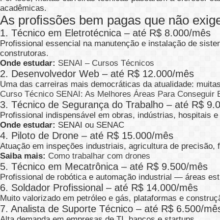
acadêmicas.
As profissões bem pagas que não exig
1. Técnico em Eletrotécnica – até R$ 8.000/mês
Profissional essencial na manutenção e instalação de sistem
construtoras.
Onde estudar:
SENAI – Cursos Técnicos
2. Desenvolvedor Web – até R$ 12.000/mês
Uma das carreiras mais democráticas da atualidade: muita
Curso Técnico SENAI: As Melhores Áreas Para Conseguir
3. Técnico de Segurança do Trabalho – até R$ 9
Profissional indispensável em obras, indústrias, hospitais
Onde estudar:
SENAI ou SENAC
4. Piloto de Drone – até R$ 15.000/mês
Atuação em inspeções industriais, agricultura de precisão
Saiba mais:
Como trabalhar com drones
5. Técnico em Mecatrônica – até R$ 9.500/mês
Profissional de robótica e automação industrial — áreas estr
6. Soldador Profissional – até R$ 14.000/mês
Muito valorizado em petróleo e gás, plataformas e construç
7. Analista de Suporte Técnico – até R$ 6.500/mê
Alta demanda em empresas de TI, bancos e startups.