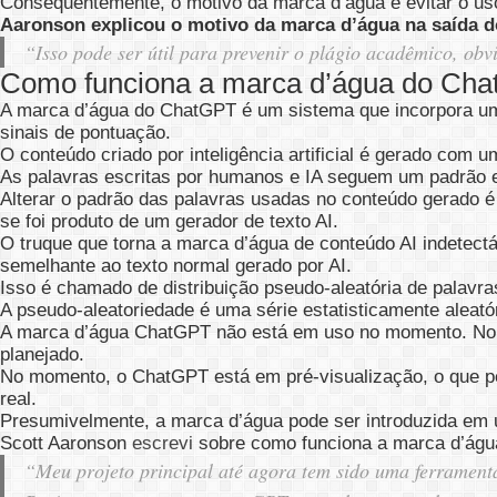
Consequentemente, o motivo da marca d’água é evitar o uso
Aaronson explicou o motivo da marca d’água na saída 
“Isso pode ser útil para prevenir o plágio acadêmico, 
Como funciona a marca d’água do Ch
A marca d’água do ChatGPT é um sistema que incorpora um 
sinais de pontuação.
O conteúdo criado por inteligência artificial é gerado com 
As palavras escritas por humanos e IA seguem um padrão es
Alterar o padrão das palavras usadas no conteúdo gerado é 
se foi produto de um gerador de texto AI.
O truque que torna a marca d’água de conteúdo AI indetectá
semelhante ao texto normal gerado por AI.
Isso é chamado de distribuição pseudo-aleatória de palavra
A pseudo-aleatoriedade é uma série estatisticamente aleató
A marca d’água ChatGPT não está em uso no momento. No en
planejado.
No momento, o ChatGPT está em pré-visualização, o que p
real.
Presumivelmente, a marca d’água pode ser introduzida em 
Scott Aaronson
escrevi
sobre como funciona a marca d’águ
“Meu projeto principal até agora tem sido uma ferrament