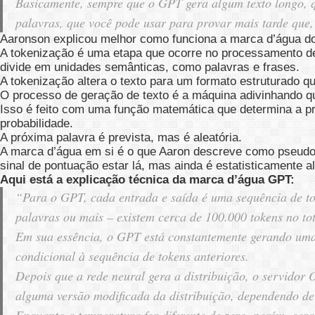
Basicamente, sempre que o GPT gera algum texto longo, q
palavras, que você pode usar para provar mais tarde que,
Aaronson explicou melhor como funciona a marca d’água do
A tokenização é uma etapa que ocorre no processamento d
divide em unidades semânticas, como palavras e frases.
A tokenização altera o texto para um formato estruturado 
O processo de geração de texto é a máquina adivinhando qu
Isso é feito com uma função matemática que determina a pr
probabilidade.
A próxima palavra é prevista, mas é aleatória.
A marca d’água em si é o que Aaron descreve como pseudo-
sinal de pontuação estar lá, mas ainda é estatisticamente al
Aqui está a explicação técnica da marca d’água GPT:
“Para o GPT, cada entrada e saída é uma sequência de to
palavras ou mais – existem cerca de 100.000 tokens no tot
Em sua essência, o GPT está constantemente gerando uma 
condicional à sequência de tokens anteriores.
Depois que a rede neural gera a distribuição, o servidor
alguma versão modificada da distribuição, dependendo d