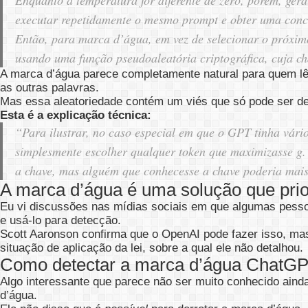
Enquanto a temperatura for diferente de zero, porém, ge
executar repetidamente o mesmo prompt e obter uma conclu
Então, para marca d’água, em vez de selecionar o próximo
usando uma função pseudoaleatória criptográfica, cuja c
A marca d’água parece completamente natural para quem lê 
as outras palavras.
Mas essa aleatoriedade contém um viés que só pode ser de
Esta é a explicação técnica:
“Para ilustrar, no caso especial em que o GPT tinha vário
simplesmente escolher qualquer token que maximizasse g.
a chave, mas alguém que conhecesse a chave poderia mais
A marca d’água é uma solução que prio
Eu vi discussões nas mídias sociais em que algumas pesso
e usá-lo para detecção.
Scott Aaronson confirma que o OpenAI pode fazer isso, mas
situação de aplicação da lei, sobre a qual ele não detalhou.
Como detectar a marca d’água ChatG
Algo interessante que parece não ser muito conhecido aind
d’água.