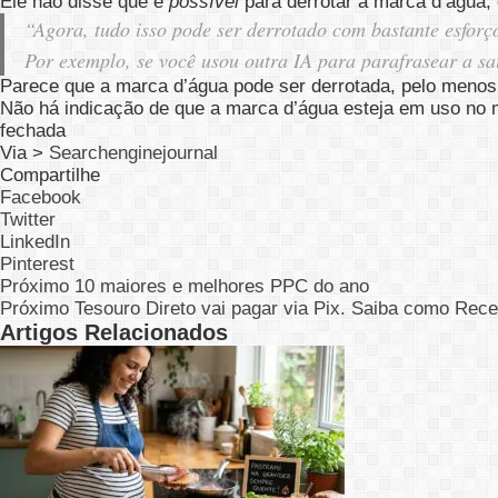
Ele não disse que é
possível
para derrotar a marca d’água,
“Agora, tudo isso pode ser derrotado com bastante esforç
Por exemplo, se você usou outra IA para parafrasear a sa
Parece que a marca d’água pode ser derrotada, pelo menos 
Não há indicação de que a marca d’água esteja em uso no 
fechada
Via >
Searchenginejournal
Compartilhe
Facebook
Twitter
LinkedIn
Pinterest
Próximo
10 maiores e melhores PPC do ano
Próximo
Tesouro Direto vai pagar via Pix. Saiba como Rec
Artigos Relacionados