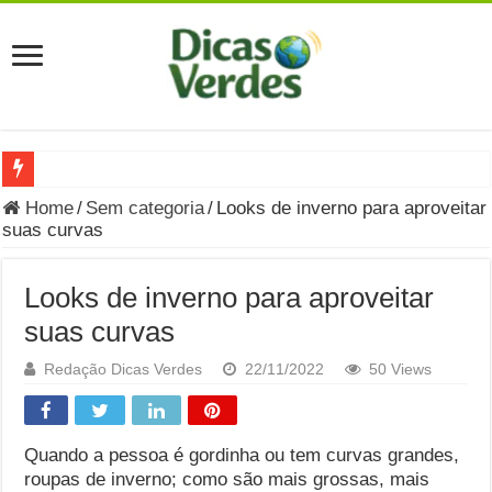
Grávida Pode Comer Pastrami? Saiba Quando o Consumo é S
Home
/
Sem categoria
/
Looks de inverno para aproveitar
suas curvas
8 Bebidas saudáveis e ricas em eletrólitos: quais são e quand
Você sabe o que é uma Economia Circular?
Looks de inverno para aproveitar
Carta Psicografada de Isabella Nardoni : O que Diz a Mensa
suas curvas
Grávida pode comer picles e alimentos em conserva durante 
Redação Dicas Verdes
22/11/2022
50 Views
Grávida pode comer Ceviche? Entenda os riscos na gravidez
Carta Psicografada João Hélio: Revelação, Paz e a Lei do Car
Quando a pessoa é gordinha ou tem curvas grandes,
roupas de inverno; como são mais grossas, mais
Carta Psicografada de Eduardo Campos