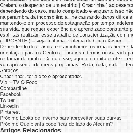
Creiam, o despertar de um espírito [ Chacrinha ] ao desenc
dependendo do caso, muito complicado e enquanto isso não
na penumbra da inconsciência, lhe causando danos difíceis
mantendo-o em processo de estagnação por tempo indeterm
sua vida, que requer experiência e aprendizado constante 
espíritas realizam esse trabalho de conscientização com mui
( URGENTE ) – Veja a última Profecia de Chico Xavier
Dependendo dos casos, encaminhamos os irmãos necessita
orientação para os Centros. Fora isso, temos nossa vida pa
reclamar da minha. Como disse, aqui tem muita gente e, en
vou apresentando meus programas. Roda, roda, roda… Tere
Abraços,
Chacrinha”, teria dito o apresentador.
Via > TV O Foco
Compartilhe
Facebook
Twitter
LinkedIn
Pinterest
Próximo
Looks de inverno para aproveitar suas curvas
Próximo
Que planta pode ficar do lado do Alecrim?
Artigos Relacionados