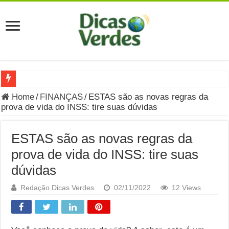
Grávida Pode Comer Pastrami? Saiba Quando o Consumo é S
Home
/
FINANÇAS
/
ESTAS são as novas regras da
prova de vida do INSS: tire suas dúvidas
8 Bebidas saudáveis e ricas em eletrólitos: quais são e quand
Você sabe o que é uma Economia Circular?
ESTAS são as novas regras da
Carta Psicografada de Isabella Nardoni : O que Diz a Mensa
prova de vida do INSS: tire suas
dúvidas
Grávida pode comer picles e alimentos em conserva durante 
Grávida pode comer Ceviche? Entenda os riscos na gravidez
Redação Dicas Verdes
02/11/2022
12 Views
Carta Psicografada João Hélio: Revelação, Paz e a Lei do Car
Carta Psicografada de Eduardo Campos