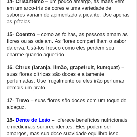
14- Crisântemo
– um pouco amargo, as mães vêm
em um arco-íris de cores e uma variedade de
sabores variam de apimentado a picante. Use apenas
as pétalas.
15- Coentro
– como as folhas, as pessoas amam as
flores ou as odeiam. As flores compartilham o sabor
da erva. Usá-los fresco como eles perdem seu
charme quando aquecido.
16. Citrus (laranja, limão, grapefruit, kumquat) –
suas flores cítricas são doces e altamente
perfumadas. Use frugalmente ou eles irão perfumar
demais um prato.
17- Trevo
– suas flores são doces com um toque de
alcaçuz.
18-
Dente de Leão
–
oferece benefícios nutricionais
e medicinais surpreendentes. Eles podem ser
amargos, mas sua doce suavidade equilibra isso.