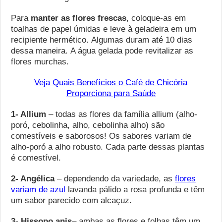
Para
manter as flores frescas
, coloque-as em
toalhas de papel úmidas e leve à geladeira em um
recipiente hermético. Algumas duram até 10 dias
dessa maneira. A água gelada pode revitalizar as
flores murchas.
Veja Quais Benefícios o Café de Chicória
Proporciona para Saúde
1- Allium
– todas as flores da família allium (alho-
poró, cebolinha, alho, cebolinha alho) são
comestíveis e saborosos! Os sabores variam de
alho-poró a alho robusto. Cada parte dessas plantas
é comestível.
2- Angélica
– dependendo da variedade, as
flores
variam de azul
lavanda pálido a rosa profunda e têm
um sabor parecido com alcaçuz.
3- Hissopo anis
– ambas as flores e folhas têm um