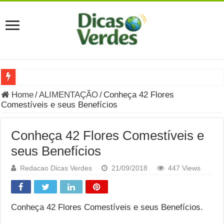
Grávida Pode Comer Pastrami? Saiba Quando o Consumo é S
Home
/
ALIMENTAÇÃO
/
Conheça 42 Flores
Comestíveis e seus Benefícios
8 Bebidas saudáveis e ricas em eletrólitos: quais são e quand
Você sabe o que é uma Economia Circular?
Conheça 42 Flores Comestíveis e
Carta Psicografada de Isabella Nardoni : O que Diz a Mensa
seus Benefícios
Grávida pode comer picles e alimentos em conserva durante 
Redacao Dicas Verdes
21/09/2018
447 Views
Grávida pode comer Ceviche? Entenda os riscos na gravidez
Carta Psicografada João Hélio: Revelação, Paz e a Lei do Car
Conheça 42 Flores Comestíveis e seus Benefícios.
Carta Psicografada de Eduardo Campos