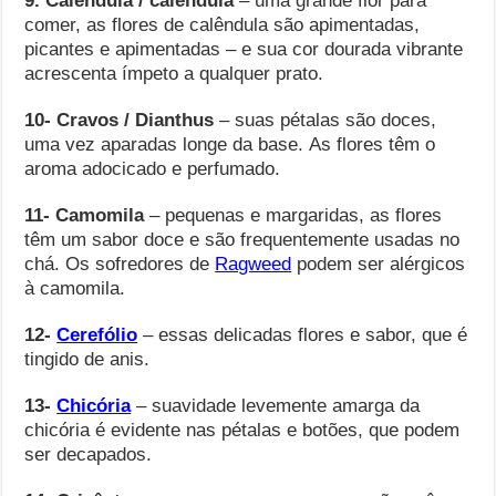
9. Calêndula / calêndula
– uma grande flor para
comer, as flores de calêndula são apimentadas,
picantes e apimentadas – e sua cor dourada vibrante
acrescenta ímpeto a qualquer prato.
10- Cravos / Dianthus
– suas pétalas são doces,
uma vez aparadas longe da base. As flores têm o
aroma adocicado e perfumado.
11- Camomila
– pequenas e margaridas, as flores
têm um sabor doce e são frequentemente usadas no
chá. Os sofredores de
Ragweed
podem ser alérgicos
à camomila.
12-
Cerefólio
– essas delicadas flores e sabor, que é
tingido de anis.
13-
Chicória
– suavidade levemente amarga da
chicória é evidente nas pétalas e botões, que podem
ser decapados.