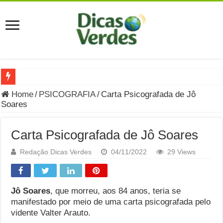
Grávida Pode Comer Pastrami? Saiba Quando o Consumo é S
Home
/
PSICOGRAFIA
/
Carta Psicografada de Jô
Soares
8 Bebidas saudáveis e ricas em eletrólitos: quais são e quand
Você sabe o que é uma Economia Circular?
Carta Psicografada de Jô Soares
Carta Psicografada de Isabella Nardoni : O que Diz a Mensa
Redação Dicas Verdes
04/11/2022
29 Views
Grávida pode comer picles e alimentos em conserva durante 
Grávida pode comer Ceviche? Entenda os riscos na gravidez
Jô Soares
, que morreu, aos 84 anos, teria se
Carta Psicografada João Hélio: Revelação, Paz e a Lei do Car
manifestado por meio de uma carta psicografada pelo
vidente Valter Arauto.
Carta Psicografada de Eduardo Campos