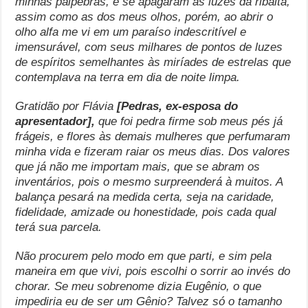
minhas pálpebras, e se apagaram as luzes da ribalta,
assim como as dos meus olhos, porém, ao abrir o
olho alfa me vi em um paraíso indescritível e
imensurável, com seus milhares de pontos de luzes
de espíritos semelhantes às miríades de estrelas que
contemplava na terra em dia de noite limpa.
Gratidão por Flávia
[Pedras, ex-esposa do
apresentador],
que foi pedra firme sob meus pés já
frágeis, e flores às demais mulheres que perfumaram
minha vida e fizeram raiar os meus dias. Dos valores
que já não me importam mais, que se abram os
inventários, pois o mesmo surpreenderá à muitos. A
balança pesará na medida certa, seja na caridade,
fidelidade, amizade ou honestidade, pois cada qual
terá sua parcela.
Não procurem pelo modo em que parti, e sim pela
maneira em que vivi, pois escolhi o sorrir ao invés do
chorar. Se meu sobrenome dizia Eugênio, o que
impediria eu de ser um Gênio? Talvez só o tamanho