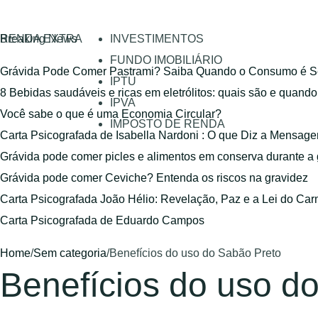
RENDA EXTRA
Breaking News
INVESTIMENTOS
FUNDO IMOBILIÁRIO
Grávida Pode Comer Pastrami? Saiba Quando o Consumo é S
IPTU
8 Bebidas saudáveis e ricas em eletrólitos: quais são e quand
IPVA
Você sabe o que é uma Economia Circular?
IMPOSTO DE RENDA
Carta Psicografada de Isabella Nardoni : O que Diz a Mensa
Grávida pode comer picles e alimentos em conserva durante a
Grávida pode comer Ceviche? Entenda os riscos na gravidez
Carta Psicografada João Hélio: Revelação, Paz e a Lei do Car
Carta Psicografada de Eduardo Campos
Home
/
Sem categoria
/
Benefícios do uso do Sabão Preto
Benefícios do uso d