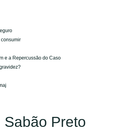
eguro
o consumir
gem e a Repercussão do Caso
 gravidez?
maj
o Sabão Preto