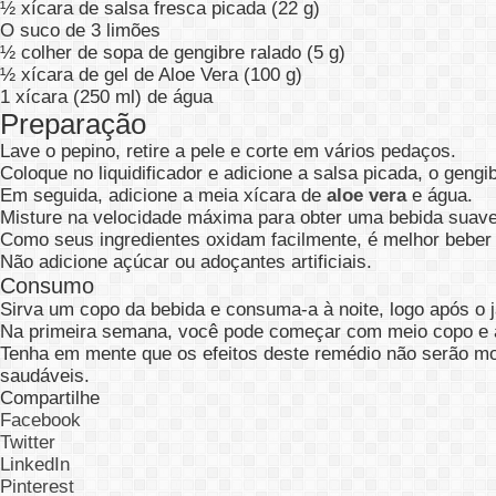
½ xícara de salsa fresca picada (22 g)
O suco de 3 limões
½ colher de sopa de gengibre ralado (5 g)
½ xícara de gel de Aloe Vera (100 g)
1 xícara (250 ml) de água
Preparação
Lave o pepino, retire a pele e corte em vários pedaços.
Coloque no liquidificador e adicione a salsa picada, o gengi
Em seguida, adicione a meia xícara de
aloe vera
e água.
Misture na velocidade máxima para obter uma bebida suave
Como seus ingredientes oxidam facilmente, é melhor beber
Não adicione açúcar ou adoçantes artificiais.
Consumo
Sirva um copo da bebida e consuma-a à noite, logo após o j
Na primeira semana, você pode começar com meio copo e a
Tenha em mente que os efeitos deste remédio não serão mos
saudáveis.
Compartilhe
Facebook
Twitter
LinkedIn
Pinterest