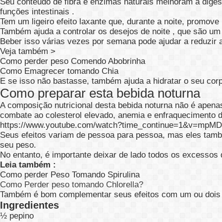
Seu conteúdo de fibra e enzimas naturais melhoram a dige
funções intestinais .
Tem um ligeiro efeito laxante que, durante a noite, promove
Também ajuda a controlar os desejos de noite , que são um 
Beber isso várias vezes por semana pode ajudar a reduzir a
Veja também >
Como perder peso Comendo Abobrinha
Como Emagrecer tomando Chia
E se isso não bastasse, também ajuda a hidratar o seu cor
Como preparar esta bebida noturna
A composição nutricional desta bebida noturna não é apen
combate ao colesterol elevado, anemia e enfraquecimento d
https://www.youtube.com/watch?time_continue=1&v=mpM
Seus efeitos variam de pessoa para pessoa, mas eles tamb
seu peso.
No entanto, é importante deixar de lado todos os excessos 
Leia também :
Como perder Peso Tomando Spirulina
Como Perder peso tomando Chlorella?
Também é bom complementar seus efeitos com um ou dois lit
Ingredientes
½ pepino