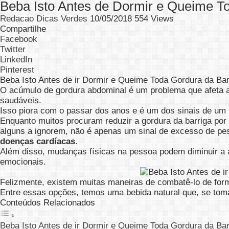
Beba Isto Antes de Dormir e Queime T
Redacao Dicas Verdes
10/05/2018
554 Views
Compartilhe
Facebook
Twitter
LinkedIn
Pinterest
Beba Isto Antes de ir Dormir e Queime Toda Gordura da Bar
O acúmulo de gordura abdominal é um problema que afeta a 
saudáveis.
Isso piora com o passar dos anos e é um dos sinais de um
Enquanto muitos procuram reduzir a gordura da barriga po
alguns a ignorem, não é apenas um sinal de excesso de peso
doenças cardíacas
.
Além disso, mudanças físicas na pessoa podem diminuir a a
emocionais.
Felizmente, existem muitas maneiras de combatê-lo de form
Entre essas opções, temos uma bebida natural que, se toma
Conteúdos Relacionados
Beba Isto Antes de ir Dormir e Queime Toda Gordura da Bar