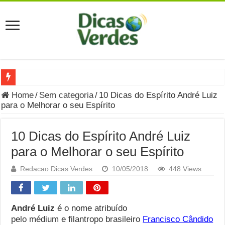
Grávida Pode Comer Pastrami? Saiba Quando o Consumo é S
Home
/
Sem categoria
/
10 Dicas do Espírito André Luiz
para o Melhorar o seu Espírito
8 Bebidas saudáveis e ricas em eletrólitos: quais são e quand
Você sabe o que é uma Economia Circular?
10 Dicas do Espírito André Luiz
Carta Psicografada de Isabella Nardoni : O que Diz a Mensa
para o Melhorar o seu Espírito
Grávida pode comer picles e alimentos em conserva durante 
Redacao Dicas Verdes
10/05/2018
448 Views
Grávida pode comer Ceviche? Entenda os riscos na gravidez
Carta Psicografada João Hélio: Revelação, Paz e a Lei do Car
André Luiz
é o nome atribuído
pelo médium e filantropo brasileiro
Francisco Cândido
Carta Psicografada de Eduardo Campos