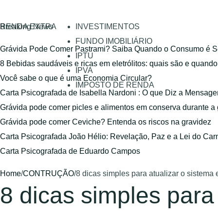
RENDA EXTRA
Breaking News
INVESTIMENTOS
FUNDO IMOBILIÁRIO
Grávida Pode Comer Pastrami? Saiba Quando o Consumo é S
IPTU
8 Bebidas saudáveis e ricas em eletrólitos: quais são e quand
IPVA
Você sabe o que é uma Economia Circular?
IMPOSTO DE RENDA
Carta Psicografada de Isabella Nardoni : O que Diz a Mensa
Grávida pode comer picles e alimentos em conserva durante a
Grávida pode comer Ceviche? Entenda os riscos na gravidez
Carta Psicografada João Hélio: Revelação, Paz e a Lei do Car
Carta Psicografada de Eduardo Campos
Home
/
CONTRUÇÃO
/
8 dicas simples para atualizar o sistema 
8 dicas simples para 