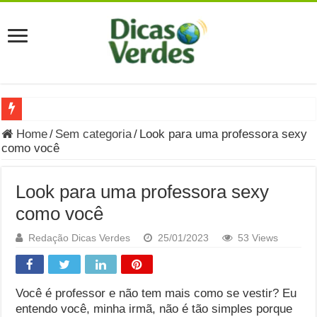
Grávida Pode Comer Pastrami? Saiba Quando o Consumo é S
Home
/
Sem categoria
/
Look para uma professora sexy
como você
8 Bebidas saudáveis e ricas em eletrólitos: quais são e quand
Você sabe o que é uma Economia Circular?
Look para uma professora sexy
Carta Psicografada de Isabella Nardoni : O que Diz a Mensa
como você
Grávida pode comer picles e alimentos em conserva durante 
Redação Dicas Verdes
25/01/2023
53 Views
Grávida pode comer Ceviche? Entenda os riscos na gravidez
Carta Psicografada João Hélio: Revelação, Paz e a Lei do Car
Você é professor e não tem mais como se vestir? Eu
entendo você, minha irmã, não é tão simples porque
Carta Psicografada de Eduardo Campos