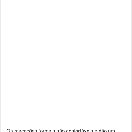
Os macacões formais são confortáveis ​​e dão um