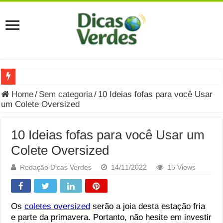
Grávida Pode Comer Pastrami? Saiba Quando o Consumo é S
Home
/
Sem categoria
/
10 Ideias fofas para você Usar
um Colete Oversized
8 Bebidas saudáveis e ricas em eletrólitos: quais são e quand
Você sabe o que é uma Economia Circular?
10 Ideias fofas para você Usar um
Carta Psicografada de Isabella Nardoni : O que Diz a Mensa
Colete Oversized
Grávida pode comer picles e alimentos em conserva durante 
Redação Dicas Verdes
14/11/2022
15 Views
Grávida pode comer Ceviche? Entenda os riscos na gravidez
Carta Psicografada João Hélio: Revelação, Paz e a Lei do Car
Os
coletes oversized
serão a joia desta estação fria
e parte da primavera. Portanto, não hesite em investir
Carta Psicografada de Eduardo Campos