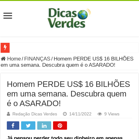
Grávida Pode Comer Pastrami? Saiba Quando o Consumo é S
Home
/
FINANÇAS
/
Homem PERDE US$ 16 BILHÕES
em uma semana. Descubra quem é o ASARADO!
8 Bebidas saudáveis e ricas em eletrólitos: quais são e quand
Você sabe o que é uma Economia Circular?
Homem PERDE US$ 16 BILHÕES
Carta Psicografada de Isabella Nardoni : O que Diz a Mensa
em uma semana. Descubra quem
é o ASARADO!
Grávida pode comer picles e alimentos em conserva durante 
Grávida pode comer Ceviche? Entenda os riscos na gravidez
Redação Dicas Verdes
14/11/2022
9 Views
Carta Psicografada João Hélio: Revelação, Paz e a Lei do Car
Carta Psicografada de Eduardo Campos
Já pensou perder todo seu dinheiro em apenas