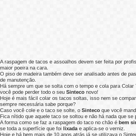
A raspagem de tacos e assoalhos devem ser feita por profis
maior poeira na cara.
O piso de madeira também deve ser analisado antes de pass
de manutenção.
Há sempre um que se solta com o tempo e cola para Colar T
você pode perder todo o seu
Sinteco
novo!
Hoje é mais fácil colar os tacos soltas, isso nem se compa
sempre necessária sabe porque?
Caso você cole e o taco se solte, o
Sinteco
que você mandar
Fica nítido que aquele taco se soltou e não há nada que s
A forma como se faz a raspagem do taco no chão é
bem si
se toda a superfície que foi
lixada
e aplica-se o verniz.
Hoje e há bem mais de 10 anos atrás já se utilizava o Sin