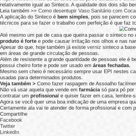
relativamente igual ao Sinteco. A qualidade dos dois são b
Leia também >>
Como desentupir Vaso Sanitário com Coca
A aplicação do Sinteco é
bem simples
, pois se parecem co
técnicos para se fazer o trabalho com perfeição é que faz to
Até mesmo um pai de casa que queira passar o sinteco no c
produto é forte
e pode causar irritação nos olhos e nas nar
Apesar do que, hoje também já existe
verniz
sinteco a base
em áreas de grande circulação de pessoas.
Além de resistente a grande quantidade de pessoas ele é be
possui cheiro forte e pode ser usado em
áreas fechadas.
Mesmo sem cheio é necessário sempre usar EPI nestes cas
usadas para determinados produtos.
Veja também >
Como fazer raspagem de Assoalho facilme
Não vá usar aquela que vende em
farmácia
só para pó por 
contratar um
profissiona
l e quiser fazer em casa, lembre-
Agora se você quer uma boa indicação de uma empresa qua
Certamente ala vai te atender de forma profissional e com
Compartilhe
Facebook
Twitter
LinkedIn