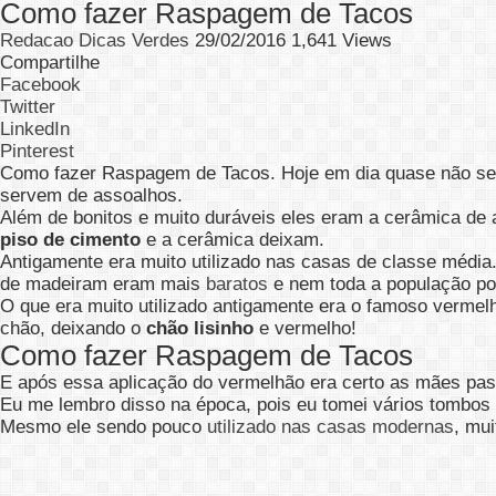
Como fazer Raspagem de Tacos
Redacao Dicas Verdes
29/02/2016
1,641 Views
Compartilhe
Facebook
Twitter
LinkedIn
Pinterest
Como fazer Raspagem de Tacos. Hoje em dia quase não s
servem de assoalhos.
Além de bonitos e muito duráveis eles eram a cerâmica de a
piso de cimento
e a cerâmica deixam.
Antigamente era muito utilizado nas casas de classe média
de madeiram eram mais
baratos
e nem toda a população po
O que era muito utilizado antigamente era o famoso vermelh
chão, deixando o
chão lisinho
e vermelho!
Como fazer Raspagem de Tacos
E após essa aplicação do vermelhão era certo as mães pa
Eu me lembro disso na época, pois eu tomei vários tombos 
Mesmo ele sendo pouco
utilizado nas casas modernas
, mu