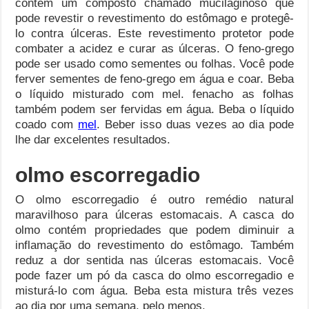
contém um composto chamado mucilaginoso que
pode revestir o revestimento do estômago e protegê-
lo contra úlceras. Este revestimento protetor pode
combater a acidez e curar as úlceras. O feno-grego
pode ser usado como sementes ou folhas. Você pode
ferver sementes de feno-grego em água e coar. Beba
o líquido misturado com mel. fenacho as folhas
também podem ser fervidas em água. Beba o líquido
coado com
mel
. Beber isso duas vezes ao dia pode
lhe dar excelentes resultados.
olmo escorregadio
O olmo escorregadio é outro remédio natural
maravilhoso para úlceras estomacais. A casca do
olmo contém propriedades que podem diminuir a
inflamação do revestimento do estômago. Também
reduz a dor sentida nas úlceras estomacais. Você
pode fazer um pó da casca do olmo escorregadio e
misturá-lo com água. Beba esta mistura três vezes
ao dia por uma semana, pelo menos.