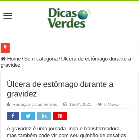
Grávida Pode Comer Pastrami? Saiba Quando o Consumo é S
Home
/
Sem categoria
/
Úlcera de estômago durante a
gravidez
8 Bebidas saudáveis e ricas em eletrólitos: quais são e quand
Você sabe o que é uma Economia Circular?
Úlcera de estômago durante a
Carta Psicografada de Isabella Nardoni : O que Diz a Mensa
gravidez
Grávida pode comer picles e alimentos em conserva durante 
Redação Dicas Verdes
16/07/2023
6 Views
Grávida pode comer Ceviche? Entenda os riscos na gravidez
Carta Psicografada João Hélio: Revelação, Paz e a Lei do Car
A gravidez é uma jornada linda e transformadora,
mas também pode vir com seu quinhão de desafios.
Carta Psicografada de Eduardo Campos