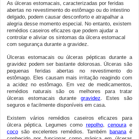
As úlceras estomacais, caracterizadas por feridas
abertas no revestimento do estômago ou do intestino
delgado, podem causar desconforto e atrapalhar a
alegria desse momento especial. No entanto, existem
remédios caseiros eficazes que podem ajudar a
controlar e aliviar os sintomas da úlcera estomacal
com segurança durante a gravidez.
Úlceras estomacais ou úlceras pépticas durante a
gravidez podem ser bastante dolorosas. Úlceras são
pequenas feridas abertas no revestimento do
estômago. Eles causam mais irritação reagindo com
a acidez no estômago. Em vez de medicamentos,
remédios naturais são os melhores para tratar
úlceras estomacais durante
gravidez
. Estes são
seguros e facilmente disponíveis em casa.
Existem vários remédios caseiros eficazes para
úlcera péptica. Legumes como
repolho
,
cenoura
e
coco
são excelentes remédios. Também
banana
é
conhecido por funcionar como mágica em úlceras