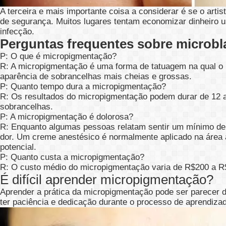
A terceira e mais importante coisa a considerar é se o art
de segurança. Muitos lugares tentam economizar dinheiro u
infecção.
Perguntas frequentes sobre microbl
P: O que é
micropigmentação
?
R: A
micropigmentação
é uma forma de tatuagem na qual o 
aparência de sobrancelhas mais cheias e grossas.
P: Quanto tempo dura a
micropigmentação
?
R: Os resultados do
micropigmentação
podem durar de 12 a
sobrancelhas.
P: A
micropigmentação
é dolorosa?
R: Enquanto algumas pessoas relatam sentir um mínimo de
dor. Um creme anestésico é normalmente aplicado na área
potencial.
P: Quanto custa a
micropigmentação
?
R: O custo médio do
micropigmentação
varia de R$200 a R
É difícil aprender micropigmentação?
Aprender a prática da micropigmentação pode ser parecer di
ter paciência e dedicação durante o processo de aprendiza