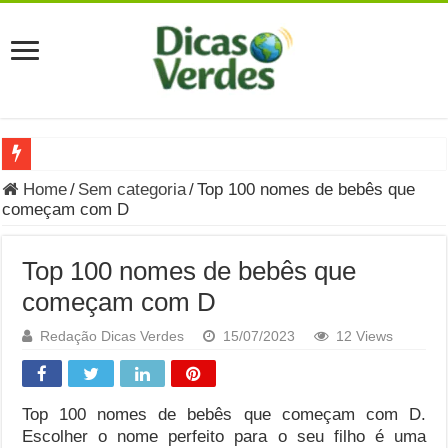
Grávida Pode Comer Pastrami? Saiba Quando o Consumo é S
Home
/
Sem categoria
/
Top 100 nomes de bebês que
começam com D
8 Bebidas saudáveis e ricas em eletrólitos: quais são e quand
Você sabe o que é uma Economia Circular?
Top 100 nomes de bebês que
Carta Psicografada de Isabella Nardoni : O que Diz a Mensa
começam com D
Grávida pode comer picles e alimentos em conserva durante 
Redação Dicas Verdes
15/07/2023
12 Views
Grávida pode comer Ceviche? Entenda os riscos na gravidez
Carta Psicografada João Hélio: Revelação, Paz e a Lei do Car
Top 100 nomes de bebês que começam com D.
Escolher o nome perfeito para o seu filho é uma
Carta Psicografada de Eduardo Campos