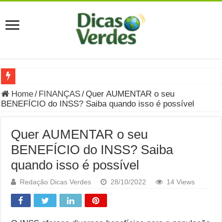
Grávida Pode Comer Pastrami? Saiba Quando o Consumo é S
Home
/
FINANÇAS
/
Quer AUMENTAR o seu
BENEFÍCIO do INSS? Saiba quando isso é possível
8 Bebidas saudáveis e ricas em eletrólitos: quais são e quand
Você sabe o que é uma Economia Circular?
Quer AUMENTAR o seu
Carta Psicografada de Isabella Nardoni : O que Diz a Mensa
BENEFÍCIO do INSS? Saiba
quando isso é possível
Grávida pode comer picles e alimentos em conserva durante 
Grávida pode comer Ceviche? Entenda os riscos na gravidez
Redação Dicas Verdes
28/10/2022
14 Views
Carta Psicografada João Hélio: Revelação, Paz e a Lei do Car
Carta Psicografada de Eduardo Campos