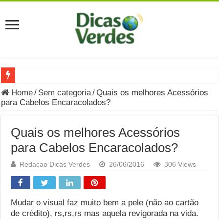
Grávida Pode Comer Pastrami? Saiba Quando o Consumo é S
Home
/
Sem categoria
/
Quais os melhores Acessórios
para Cabelos Encaracolados?
8 Bebidas saudáveis e ricas em eletrólitos: quais são e quand
Você sabe o que é uma Economia Circular?
Quais os melhores Acessórios
Carta Psicografada de Isabella Nardoni : O que Diz a Mensa
para Cabelos Encaracolados?
Grávida pode comer picles e alimentos em conserva durante 
Redacao Dicas Verdes
26/06/2016
306 Views
Grávida pode comer Ceviche? Entenda os riscos na gravidez
Carta Psicografada João Hélio: Revelação, Paz e a Lei do Car
Mudar o visual faz muito bem a pele (não ao cartão
de crédito), rs,rs,rs mas aquela revigorada na vida.
Carta Psicografada de Eduardo Campos