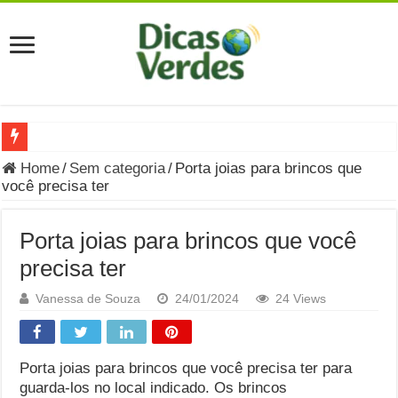
Grávida Pode Comer Pastrami? Saiba Quando o Consumo é S
Home
/
Sem categoria
/
Porta joias para brincos que
você precisa ter
8 Bebidas saudáveis e ricas em eletrólitos: quais são e quand
Você sabe o que é uma Economia Circular?
Porta joias para brincos que você
Carta Psicografada de Isabella Nardoni : O que Diz a Mensa
precisa ter
Grávida pode comer picles e alimentos em conserva durante 
Vanessa de Souza
24/01/2024
24 Views
Grávida pode comer Ceviche? Entenda os riscos na gravidez
Carta Psicografada João Hélio: Revelação, Paz e a Lei do Car
Porta joias para brincos que você precisa ter para
guarda-los no local indicado. Os brincos
Carta Psicografada de Eduardo Campos