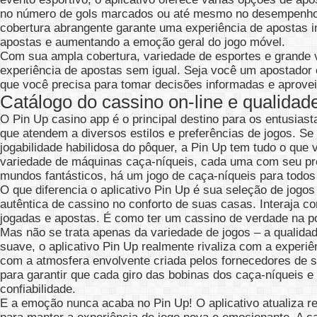
no número de gols marcados ou até mesmo no desempenho in
cobertura abrangente garante uma experiência de apostas i
apostas e aumentando a emoção geral do jogo móvel.
Com sua ampla cobertura, variedade de esportes e grande v
experiência de apostas sem igual. Seja você um apostador 
que você precisa para tomar decisões informadas e aprove
Catálogo do cassino on-line e qualidade
O Pin Up casino app é o principal destino para os entusias
que atendem a diversos estilos e preferências de jogos. Se 
jogabilidade habilidosa do pôquer, a Pin Up tem tudo o que
variedade de máquinas caça-níqueis, cada uma com seu próp
mundos fantásticos, há um jogo de caça-níqueis para todos
O que diferencia o aplicativo Pin Up é sua seleção de jogo
autêntica de cassino no conforto de suas casas. Interaja co
jogadas e apostas. É como ter um cassino de verdade na p
Mas não se trata apenas da variedade de jogos – a qualidade
suave, o aplicativo Pin Up realmente rivaliza com a experi
com a atmosfera envolvente criada pelos fornecedores de s
para garantir que cada giro das bobinas dos caça-níqueis e
confiabilidade.
E a emoção nunca acaba no Pin Up! O aplicativo atualiza re