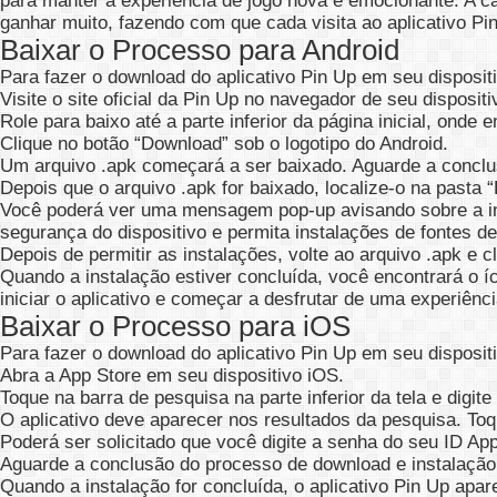
para manter a experiência de jogo nova e emocionante. A c
ganhar muito, fazendo com que cada visita ao aplicativo P
Baixar o Processo para Android
Para fazer o download do aplicativo Pin Up em seu dispositi
Visite o site oficial da Pin Up no navegador de seu dispositi
Role para baixo até a parte inferior da página inicial, onde 
Clique no botão “Download” sob o logotipo do Android.
Um arquivo .apk começará a ser baixado. Aguarde a concl
Depois que o arquivo .apk for baixado, localize-o na pasta “
Você poderá ver uma mensagem pop-up avisando sobre a ins
segurança do dispositivo e permita instalações de fontes d
Depois de permitir as instalações, volte ao arquivo .apk e cl
Quando a instalação estiver concluída, você encontrará o íco
iniciar o aplicativo e começar a desfrutar de uma experiênci
Baixar o Processo para iOS
Para fazer o download do aplicativo Pin Up em seu disposit
Abra a App Store em seu dispositivo iOS.
Toque na barra de pesquisa na parte inferior da tela e digite
O aplicativo deve aparecer nos resultados da pesquisa. Toqu
Poderá ser solicitado que você digite a senha do seu ID Ap
Aguarde a conclusão do processo de download e instalação
Quando a instalação for concluída, o aplicativo Pin Up aparec