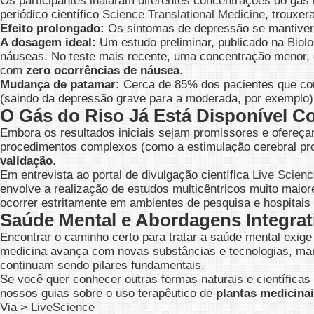
Os participantes inalaram diferentes concentrações do gás
periódico científico
Science Translational Medicine
, trouxe
Efeito prolongado:
Os sintomas de depressão se mantiver
A dosagem ideal:
Um estudo preliminar, publicado na
Biolo
náuseas. No teste mais recente, uma concentração menor,
com
zero ocorrências de náusea
.
Mudança de patamar:
Cerca de 85% dos pacientes que con
(saindo da depressão grave para a moderada, por exemplo)
O Gás do Riso Já Está Disponível 
Embora os resultados iniciais sejam promissores e ofereça
procedimentos complexos (como a estimulação cerebral pro
validação
.
Em entrevista ao portal de divulgação científica
Live Scienc
envolve a realização de estudos multicêntricos muito maiore
ocorrer estritamente em ambientes de pesquisa e hospitais 
Saúde Mental e Abordagens Integrat
Encontrar o caminho certo para tratar a saúde mental exig
medicina avança com novas substâncias e tecnologias, mant
continuam sendo pilares fundamentais.
Se você quer conhecer outras formas naturais e científicas 
nossos guias sobre o uso terapêutico de
plantas medicina
Via >
LiveScience