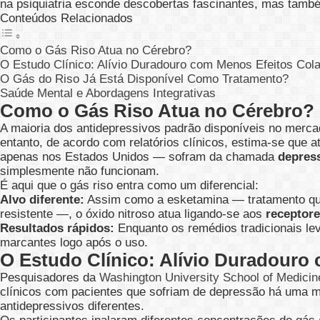
na psiquiatria esconde descobertas fascinantes, mas també
Conteúdos Relacionados
Como o Gás Riso Atua no Cérebro?
O Estudo Clínico: Alívio Duradouro com Menos Efeitos Cola
O Gás do Riso Já Está Disponível Como Tratamento?
Saúde Mental e Abordagens Integrativas
Como o Gás Riso Atua no Cérebro?
A maioria dos antidepressivos padrão disponíveis no mercad
entanto, de acordo com relatórios clínicos, estima-se que
apenas nos Estados Unidos — sofram da chamada
depress
simplesmente não funcionam.
É aqui que o gás riso entra como um diferencial:
Alvo diferente:
Assim como a esketamina — tratamento qu
resistente —, o óxido nitroso atua ligando-se aos
receptor
Resultados rápidos:
Enquanto os remédios tradicionais le
marcantes logo após o uso.
O Estudo Clínico: Alívio Duradouro 
Pesquisadores da
Washington University School of Medicin
clínicos com pacientes que sofriam de depressão há uma mé
antidepressivos diferentes.