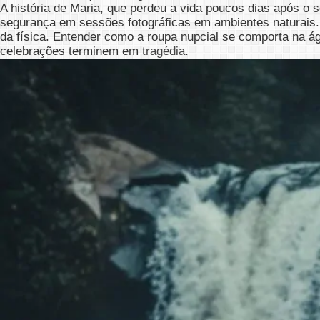
A história de Maria, que perdeu a vida poucos dias após 
segurança em sessões fotográficas em ambientes naturais.
da física. Entender como a roupa nupcial se comporta na ág
celebrações terminem em
tragédia
.