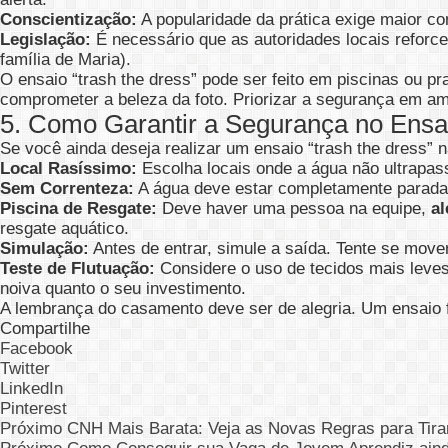
Conscientização:
A popularidade da prática exige maior co
Legislação:
É necessário que as autoridades locais reforce
família de Maria).
O ensaio “trash the dress” pode ser feito em piscinas ou 
comprometer a beleza da foto. Priorizar a segurança em amb
5. Como Garantir a Segurança no Ensai
Se você ainda deseja realizar um ensaio “trash the dress” 
Local Rasíssimo:
Escolha locais onde a água não ultrapasse
Sem Correnteza:
A água deve estar completamente parada
Piscina de Resgate:
Deve haver uma pessoa na equipe,
al
resgate aquático.
Simulação:
Antes de entrar, simule a saída. Tente se move
Teste de Flutuação:
Considere o uso de tecidos mais leves 
noiva quanto o seu investimento.
A lembrança do casamento deve ser de alegria. Um ensaio fo
Compartilhe
Facebook
Twitter
LinkedIn
Pinterest
Próximo
CNH Mais Barata: Veja as Novas Regras para Tirar