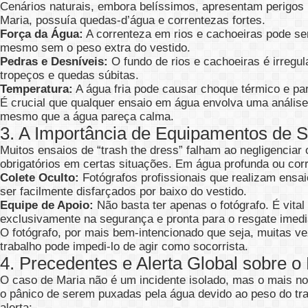
Cenários naturais, embora belíssimos, apresentam perigos
Maria, possuía quedas-d’água e correntezas fortes.
Força da Água:
A correnteza em rios e cachoeiras pode ser 
mesmo sem o peso extra do vestido.
Pedras e Desníveis:
O fundo de rios e cachoeiras é irregu
tropeços e quedas súbitas.
Temperatura:
A água fria pode causar choque térmico e para
É crucial que qualquer ensaio em água envolva uma análise 
mesmo que a água pareça calma.
3. A Importância de Equipamentos de 
Muitos ensaios de “trash the dress” falham ao negligencia
obrigatórios em certas situações. Em água profunda ou corr
Colete Oculto:
Fotógrafos profissionais que realizam ensa
ser facilmente disfarçados por baixo do vestido.
Equipe de Apoio:
Não basta ter apenas o fotógrafo. É vita
exclusivamente na segurança e pronta para o resgate imedi
O fotógrafo, por mais bem-intencionado que seja, muitas v
trabalho pode impedi-lo de agir como socorrista.
4. Precedentes e Alerta Global sobre o
O caso de Maria não é um incidente isolado, mas o mais 
o pânico de serem puxadas pela água devido ao peso do tra
alerta: