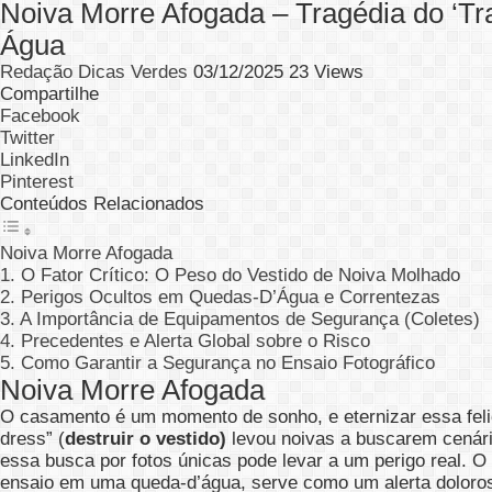
Noiva Morre Afogada – Tragédia do ‘Tra
Água
Redação Dicas Verdes
03/12/2025
23 Views
Compartilhe
Facebook
Twitter
LinkedIn
Pinterest
Conteúdos Relacionados
Noiva Morre Afogada
1. O Fator Crítico: O Peso do Vestido de Noiva Molhado
2. Perigos Ocultos em Quedas-D’Água e Correntezas
3. A Importância de Equipamentos de Segurança (Coletes)
4. Precedentes e Alerta Global sobre o Risco
5. Como Garantir a Segurança no Ensaio Fotográfico
Noiva Morre Afogada
O casamento é um momento de sonho, e eternizar essa felic
dress” (
destruir o vestido)
levou noivas a buscarem cenári
essa busca por fotos únicas pode levar a um perigo real. O
ensaio em uma queda-d’água, serve como um alerta doloros