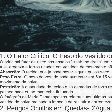
1. O Fator Crítico: O Peso do Vestido 
O principal fator de risco nos ensaios “
trash the dress
” em 
tule, organza e forros usados em vestidos de casamento nã
Absorção:
O tecido, que já pode pesar alguns quilos seco
Peso Extra:
O peso do vestido pode aumentar em 5 a 15 v
movimento da noiva.
Restrição:
A quantidade de tecido e as camadas de forro r
pessoa nade ou se mantenha flutuando.
O fotógrafo de Maria Pantazopoulos relatou suas últimas p
vestido de noiva molhado a impediu de resistir à correnteza
2. Perigos Ocultos em Quedas-D’Água 