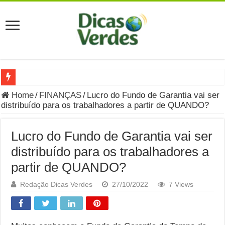
Grávida Pode Comer Pastrami? Saiba Quando o Consumo é S
Home
/
FINANÇAS
/
Lucro do Fundo de Garantia vai ser
distribuído para os trabalhadores a partir de QUANDO?
8 Bebidas saudáveis e ricas em eletrólitos: quais são e quand
Você sabe o que é uma Economia Circular?
Lucro do Fundo de Garantia vai ser
Carta Psicografada de Isabella Nardoni : O que Diz a Mensa
distribuído para os trabalhadores a
partir de QUANDO?
Grávida pode comer picles e alimentos em conserva durante 
Grávida pode comer Ceviche? Entenda os riscos na gravidez
Redação Dicas Verdes
27/10/2022
7 Views
Carta Psicografada João Hélio: Revelação, Paz e a Lei do Car
Carta Psicografada de Eduardo Campos