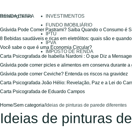
RENDA EXTRA
Breaking News
INVESTIMENTOS
FUNDO IMOBILIÁRIO
Grávida Pode Comer Pastrami? Saiba Quando o Consumo é S
IPTU
8 Bebidas saudáveis e ricas em eletrólitos: quais são e quand
IPVA
Você sabe o que é uma Economia Circular?
IMPOSTO DE RENDA
Carta Psicografada de Isabella Nardoni : O que Diz a Mensa
Grávida pode comer picles e alimentos em conserva durante a
Grávida pode comer Ceviche? Entenda os riscos na gravidez
Carta Psicografada João Hélio: Revelação, Paz e a Lei do Car
Carta Psicografada de Eduardo Campos
Home
/
Sem categoria
/
Ideias de pinturas de parede diferentes
Ideias de pinturas d