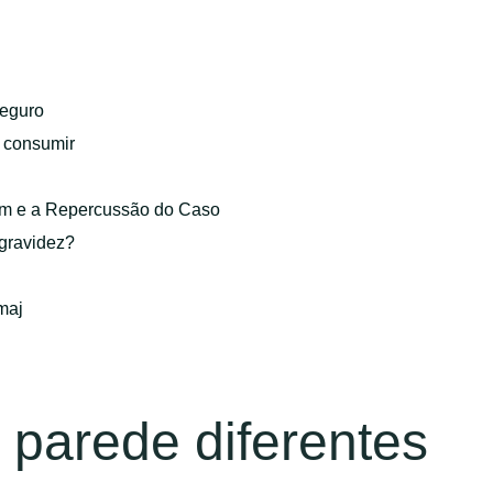
eguro
o consumir
gem e a Repercussão do Caso
 gravidez?
maj
e parede diferentes