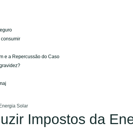
eguro
o consumir
gem e a Repercussão do Caso
 gravidez?
maj
Energia Solar
zir Impostos da Ene