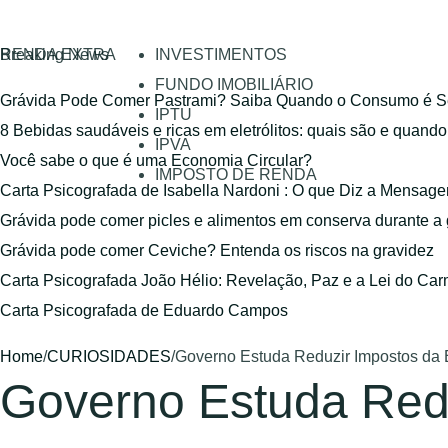
RENDA EXTRA
Breaking News
INVESTIMENTOS
FUNDO IMOBILIÁRIO
Grávida Pode Comer Pastrami? Saiba Quando o Consumo é S
IPTU
8 Bebidas saudáveis e ricas em eletrólitos: quais são e quand
IPVA
Você sabe o que é uma Economia Circular?
IMPOSTO DE RENDA
Carta Psicografada de Isabella Nardoni : O que Diz a Mensa
Grávida pode comer picles e alimentos em conserva durante a
Grávida pode comer Ceviche? Entenda os riscos na gravidez
Carta Psicografada João Hélio: Revelação, Paz e a Lei do Car
Carta Psicografada de Eduardo Campos
Home
/
CURIOSIDADES
/
Governo Estuda Reduzir Impostos da 
Governo Estuda Redu