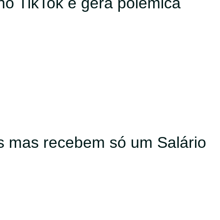
 no TikTok e gera polêmica
s mas recebem só um Salário